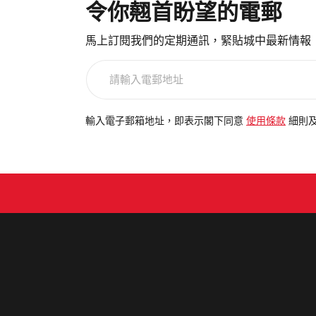
令你翹首盼望的電郵
馬上訂閱我們的定期通訊，緊貼城中最新情報
請
輸
入
電
輸入電子郵箱地址，即表示閣下同意
使用條款
細則
郵
地
址