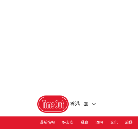
前
前
往
往
內
頁
容
尾
香港
最新情報
好去處
餐廳
酒吧
文化
旅遊