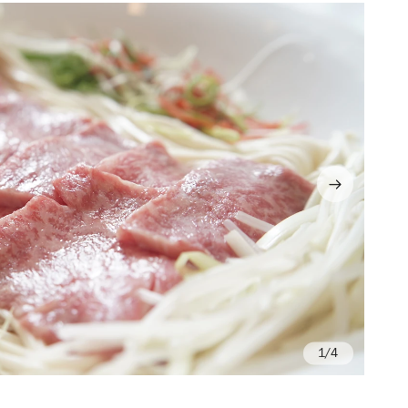
/4
Ph