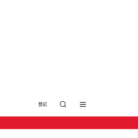
搜
登記
尋