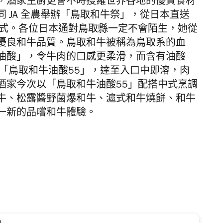
，
酒家主廚更會不時搜羅世界各地的優質食材
同
JA 全農
舉辦「鳥取和牛祭」，從日本直送
菜式。各位日本通對鳥取縣一定不會陌生，她從
優良和牛品質。鳥取和牛被稱為鳥取系的血
油酸」，令牛肉的口感更柔滑，而含有油酸
「鳥取和牛油酸55」，達至入口中即溶，肉
酒家
今次以「鳥取和牛油酸55」配搭中式烹調
牛、松露醬野菌爆和牛、滬式和牛燒餅、和牛
一新的品嚐和牛體驗。