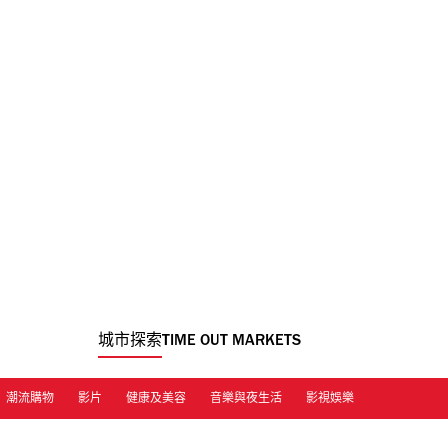
城市探索
TIME OUT MARKETS
潮流購物
影片
健康及美容
音樂與夜生活
影視娛樂