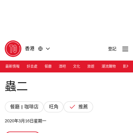
前
前
往
往
內
頁
容
尾
香港
登記
最新情報
好去處
餐廳
酒吧
文化
旅遊
潮流購物
影片
Photograph: Calvin Sit
蟲二
餐廳 | 咖啡店
旺角
推薦
2020年3月16日星期一