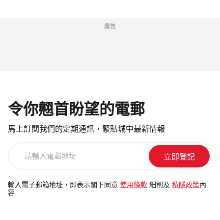
廣告
令你翹首盼望的電郵
馬上訂閱我們的定期通訊，緊貼城中最新情報
請
輸
入
電
輸入電子郵箱地址，即表示閣下同意
使用條款
細則及
私隱政策
內
容
郵
地
址