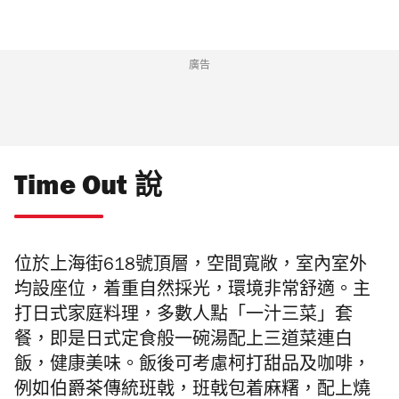
廣告
Time Out 說
位於上海街618號頂層，空間寬敞，室內室外
均設座位，着重自然採光，環境非常舒適。主
打日式家庭料理，多數人點「一汁三菜」套
餐，即是日式定食般一碗湯配上三道菜連白
飯，健康美味。飯後可考慮柯打甜品及咖啡，
例如伯爵茶傳統班戟，班戟包着麻糬，配上燒