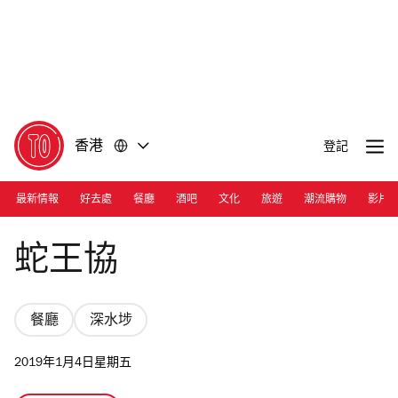
前
前
往
往
內
頁
容
尾
香港
登記
最新情報
好去處
餐廳
酒吧
文化
旅遊
潮流購物
影片
Photograph: 觀雲主人
蛇王協
餐廳
深水埗
2019年1月4日星期五