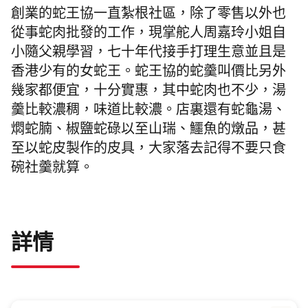
創業的蛇王協一直紮根社區，除了零售以外也
從事蛇肉批發的工作，現掌舵人周嘉玲小姐自
小隨父親學習，七十年代接手打理生意並且是
香港少有的女蛇王。蛇王協的蛇羹叫價比另外
幾家都便宜，十分實惠，其中蛇肉也不少，湯
羹比較濃稠，味道比較濃。店裏還有蛇龜湯、
燜蛇腩、椒鹽蛇碌以至山瑞、鱷魚的燉品，甚
至以蛇皮製作的皮具，大家落去記得不要只食
碗社羹就算。
詳情