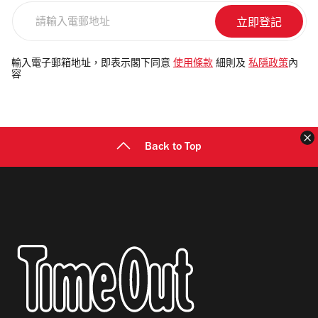
請
輸
入
電
輸入電子郵箱地址，即表示閣下同意
使用條款
細則及
私隱政策
內
容
郵
地
址
Back to Top