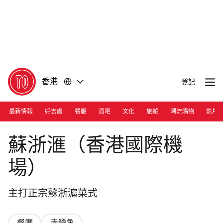
前
前
往
往
內
頁
容
尾
香港
登記
最新情報
好去處
餐廳
酒吧
文化
旅遊
潮流購物
影片
Photograph: Courtesy Jardin de Jade
蘇浙滙（香港國際機
場）
主打正宗蘇浙滬菜式