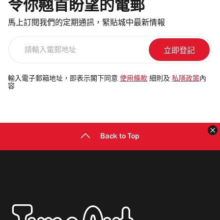
令你翹首盼望的電郵
馬上訂閱我們的定期通訊，緊貼城中最新情報
請
輸
入
電
輸入電子郵箱地址，即表示閣下同意
使用條款
細則及
私隱政策
內
容
郵
地
址
Back to Top