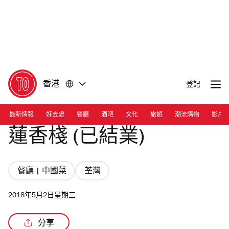
前
前
往
往
內
頁
容
尾
香港
登記
最新情報
好去處
餐廳
酒吧
文化
旅遊
潮流購物
影片
蓮香棧 (已結業)
餐廳 | 中國菜
荃灣
2018年5月2日星期三
分享