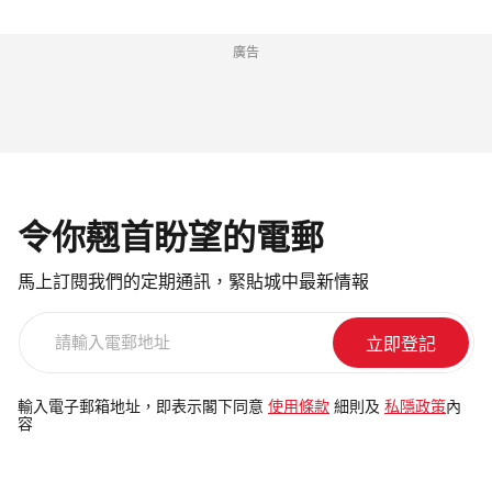
廣告
令你翹首盼望的電郵
馬上訂閱我們的定期通訊，緊貼城中最新情報
請
輸
入
電
輸入電子郵箱地址，即表示閣下同意
使用條款
細則及
私隱政策
內
容
郵
地
址