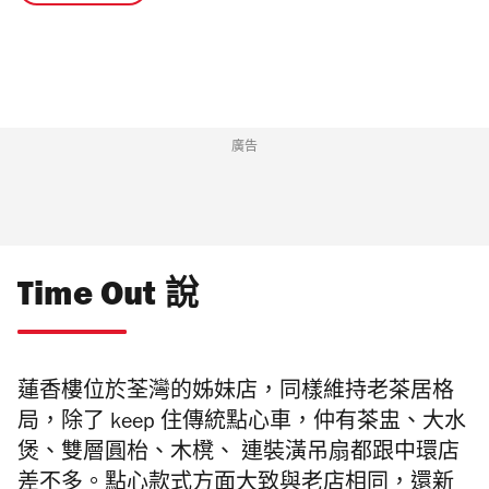
廣告
Time Out 說
蓮香樓位於荃灣的姊妹店，同樣維持老茶居格
局，除了 keep 住傳統點心車，仲有茶盅、大水
煲、雙層圓枱、木櫈、 連裝潢吊扇都跟中環店
差不多。點心款式方面大致與老店相同，還新