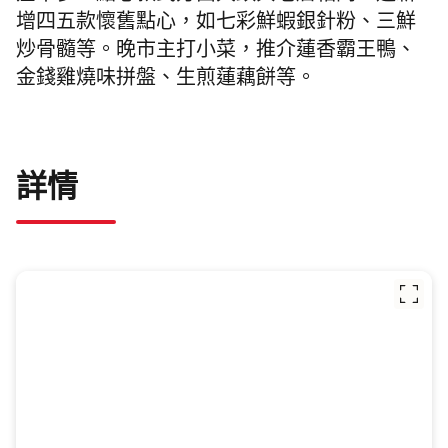
增四五款懷舊點心，如七彩鮮蝦銀針粉、三鮮
炒骨髓等。晚市主打小菜，推介蓮香霸王鴨、
金錢雞燒味拼盤、生煎蓮藕餅等。
詳情