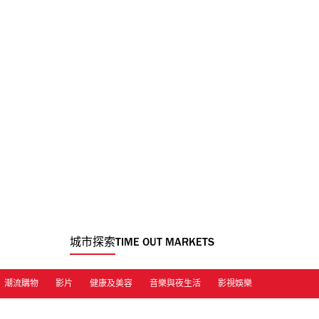
城市探索
TIME OUT MARKETS
潮流購物
影片
健康及美容
音樂與夜生活
影視娛樂