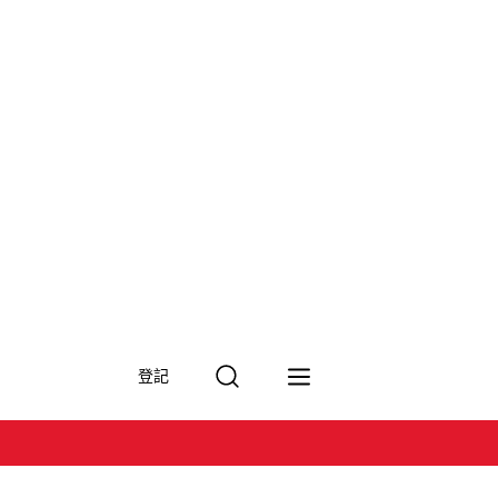
搜
登記
尋