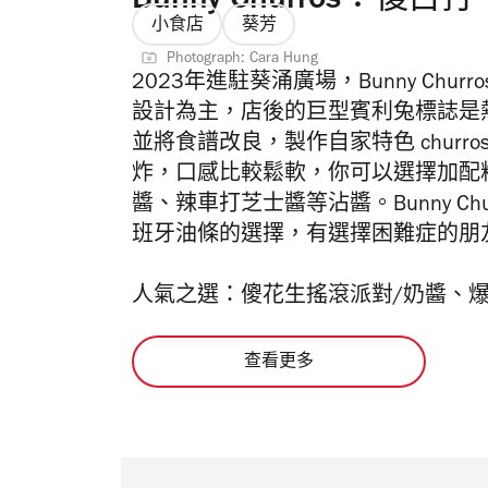
Bunny Churros：復古打卡
小食店
葵芳
Photograph: Cara Hung
2023年進駐葵涌廣場，Bunny Ch
設計為主，店後的巨型賓利兔標誌是
並將食譜改良，製作自家特色 chur
炸，口感比較鬆軟，你可以選擇加配
醬、辣車打芝士醬等沾醬。Bunny Chur
班牙油條的選擇，有選擇困難症的朋
人氣之選：傻花生搖滾派對/奶醬、爆炸糖
查看更多