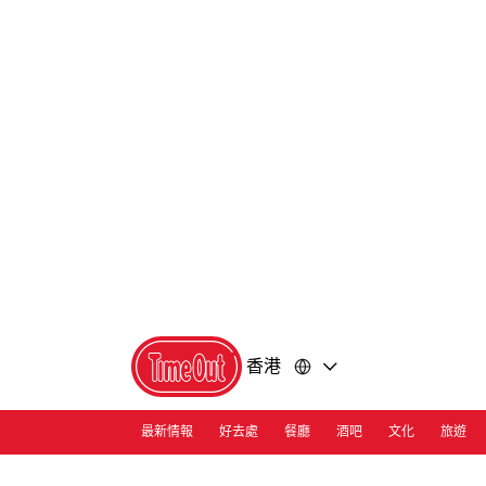
前
前
往
往
內
頁
容
尾
香港
最新情報
好去處
餐廳
酒吧
文化
旅遊