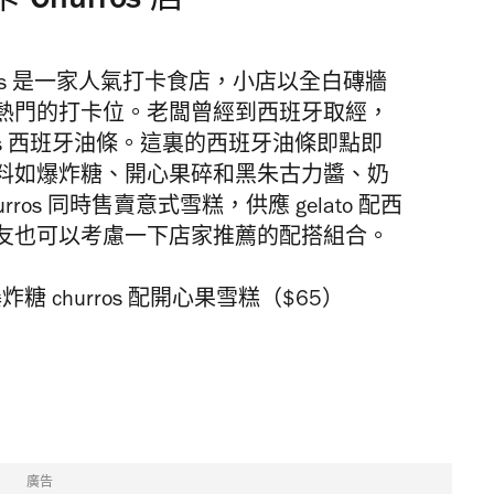
 Churros 店
urros 是一家人氣打卡食店，小店以全白磚牆
熱門的打卡位。老闆曾經到西班牙取經，
ros 西班牙油條。這裏的西班牙油條即點即
料如爆炸糖、開心果碎和黑朱古力醬、奶
ros 同時售賣意式雪糕，供應 gelato 配西
友也可以考慮一下店家推薦的配搭組合。
 churros 配開心果雪糕（$65）
廣告