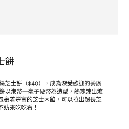
士餅
絲芝士餅（$40），成為深受歡迎的葵廣
士餅以港幣一毫子硬幣為造型，熱辣辣出爐
包裹着豐富的芝士內餡，可以拉出超長芝
不妨來吃吃看！