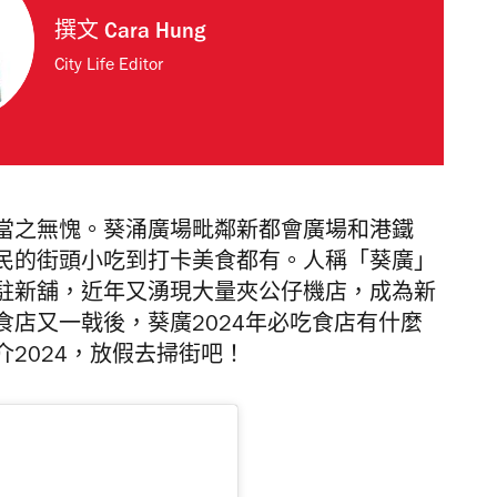
撰文
Cara Hung
City Life Editor
當之無愧。葵涌廣場毗鄰新都會廣場和港鐵
民的街頭小吃到打卡美食都有。人稱「葵廣」
駐新舖，近年又湧現大量夾公仔機店，成為新
店又一戟後，葵廣2024年必吃食店有什麼
2024，放假去掃街吧！