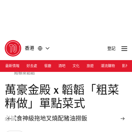
前
前
往
往
內
頁
容
尾
香港
登記
最新情報
好去處
餐廳
酒吧
文化
旅遊
潮流購物
影片
Photograph: Courtesy Man Ho Chinese Restaurant | 萬豪金
殿聯乘韜韜
萬豪金殿 x 韜韜「粗菜
精做」單點菜式
必試食神級拖地叉燒配豬油撈飯