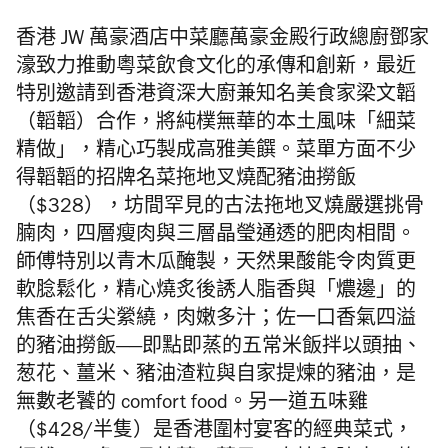
香港 JW 萬豪酒店中菜廳萬豪金殿行政總廚鄧家
濠致力推動粵菜飲食文化的承傳和創新，最近
特別邀請到香港資深大廚兼知名美食家梁文韜
（韜韜）合作，將純樸無華的本土風味「細菜
精做」，精心巧製成高雅美饌。菜單方面不少
得韜韜的招牌名菜拖地叉燒配豬油撈飯
（$328），坊間罕見的古法拖地叉燒嚴選挑骨
腩肉，四層瘦肉與三層晶瑩通透的肥肉相間。
師傅特別以青木瓜醃製，天然果酸能令肉質更
軟腍鬆化，精心燒炙後誘人脂香與「燶邊」的
焦香在舌尖縈繞，肉嫩多汁；佐一口香氣四溢
的豬油撈飯——即點即蒸的五常米飯拌以頭抽、
葱花、薑米、豬油渣粒與自家提煉的豬油，是
無數老饕的 comfort food。另一道五味雞
（$428/半隻）是香港圍村宴客的經典菜式，