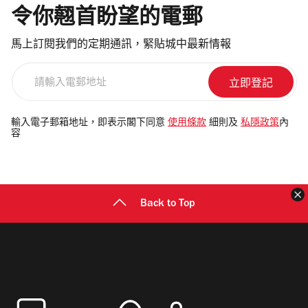
令你翹首盼望的電郵
馬上訂閱我們的定期通訊，緊貼城中最新情報
請
輸
入
電
輸入電子郵箱地址，即表示閣下同意
使用條款
細則及
私隱政策
內
容
郵
地
址
Back to Top