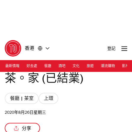
前
前
往
往
內
頁
容
尾
香港
登記
最新情報
好去處
餐廳
酒吧
文化
旅遊
潮流購物
影片
茶。家 (已結業)
餐廳 | 茶室
上環
2020年8月26日星期三
分享