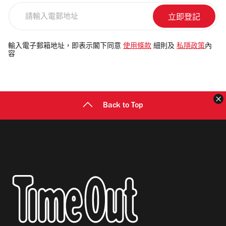
請
輸
入
電
輸入電子郵箱地址，即表示閣下同意
使用條款
細則及
私隱政策
內
容
郵
地
址
Back to Top