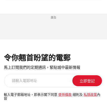
廣告
令你翹首盼望的電郵
馬上訂閱我們的定期通訊，緊貼城中最新情報
請
輸
入
電
輸入電子郵箱地址，即表示閣下同意
使用條款
細則及
私隱政策
內
容
郵
地