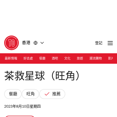
前
前
往
往
內
頁
容
尾
香港
登記
最新情報
好去處
餐廳
酒吧
文化
旅遊
潮流購物
影片
Photograph: Cara Hung
茶救星球（旺角）
餐廳
旺角
推薦
2023年8月10日星期四