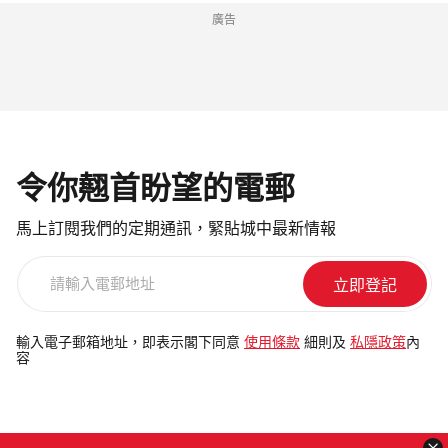
廣告
令你翹首盼望的電郵
馬上訂閱我們的定期通訊，緊貼城中最新情報
請
輸
入
電
輸入電子郵箱地址，即表示閣下同意
使用條款
細則及
私隱政策
內
容
郵
地
址