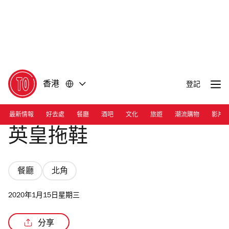
前
前
往
往
內
頁
容
尾
香港
登記
最新情報
好去處
餐廳
酒吧
文化
旅遊
潮流購物
影片
英皇拖鞋
餐廳
北角
2020年1月15日星期三
分享