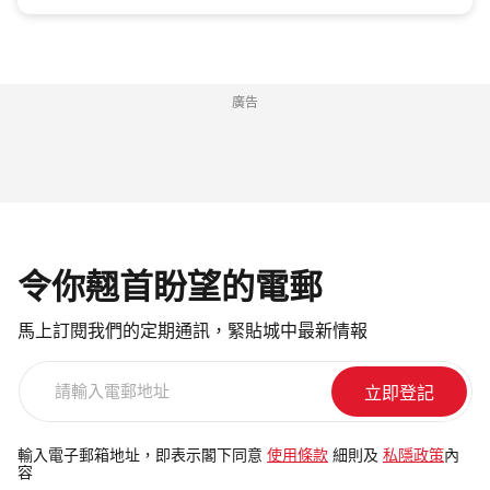
廣告
令你翹首盼望的電郵
馬上訂閱我們的定期通訊，緊貼城中最新情報
請
輸
入
電
輸入電子郵箱地址，即表示閣下同意
使用條款
細則及
私隱政策
內
容
郵