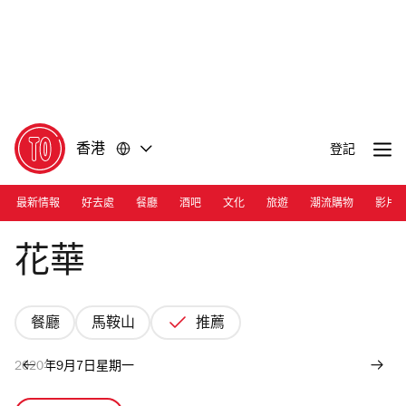
前
前
往
往
內
頁
容
尾
香港
登記
最新情報
好去處
餐廳
酒吧
文化
旅遊
潮流購物
影片
Photograph: Nicholas Wong
花華
餐廳
馬鞍山
推薦
2020年9月7日星期一