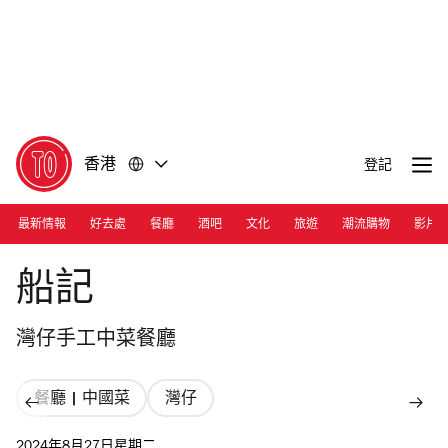
前
前
往
往
內
頁
容
尾
香港
登記
最新情報
好去處
餐廳
酒吧
文化
旅遊
潮流購物
影片
Photograph: Courtesy Ship Street Restaurant
船記
灣仔手工中菜餐廳
餐廳 | 中國菜
灣仔