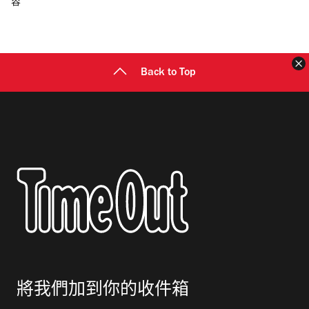
容
郵
地
址
Back to Top
將我們加到你的收件箱