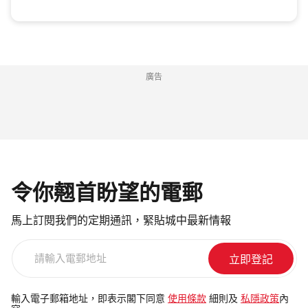
廣告
令你翹首盼望的電郵
馬上訂閱我們的定期通訊，緊貼城中最新情報
請
輸
入
電
輸入電子郵箱地址，即表示閣下同意
使用條款
細則及
私隱政策
內