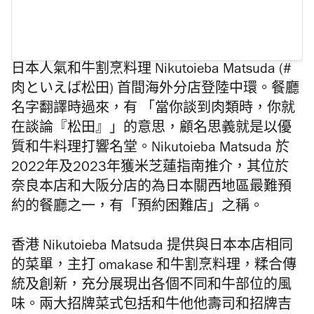
日本人氣和牛割烹料理 Nikutoieba Matsuda (#
肉といえば松田
) 首間海外分店登陸中環。
餐廳
名字翻譯時過來，有 「當你談到肉類時，你就
在談論『松田』」的意思，顧名思義就是以優
質和牛料理打響名堂。
Nikutoieba Matsuda
於
2022
年及
2023
年獲米芝蓮指南推介，其
位於
奈良本店和大阪分店的為
日本關西地區最難預
約的餐廳之一，有「預約困難店」之稱。
香港
Nikutoieba Matsuda 提供與日本本店相同
的菜單，主打
omakase 和牛割烹料理，
糅合傳
統及創新，
充分展現出各個不同和牛部位的風
味。
兩大招牌菜式包括和牛他他壽司和招牌吉