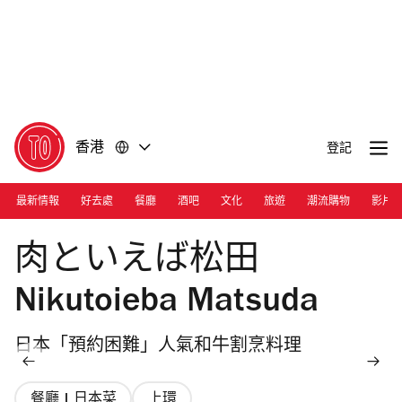
前
前
往
往
內
頁
容
尾
香港
登記
最新情報
好去處
餐廳
酒吧
文化
旅遊
潮流購物
影片
Photograph: Ann Chiu
肉といえば松田
Nikutoieba Matsuda
日本「預約困難」人氣和牛割烹料理
餐廳 | 日本菜
上環