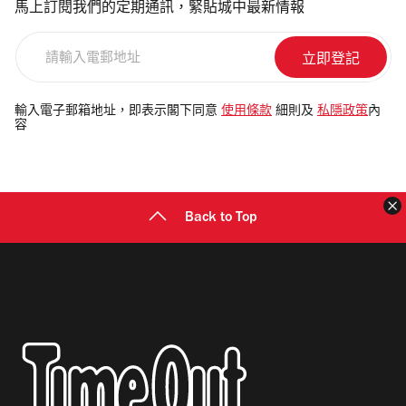
馬上訂閱我們的定期通訊，緊貼城中最新情報
請
輸
入
電
輸入電子郵箱地址，即表示閣下同意
使用條款
細則及
私隱政策
內
容
郵
地
址
Back to Top