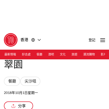
前
前
往
往
內
頁
容
尾
香港
登記
最新情報
好去處
餐廳
酒吧
文化
旅遊
潮流購物
影片
翠園
餐廳
尖沙咀
2018年10月1日星期一
分享