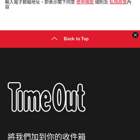
電
輸入電子郵箱地址，即表示閣下同意
使用條款
細則及
私隱政策
內
容
郵
地
址
Back to Top
將我們加到你的收件箱