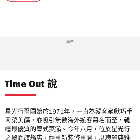
廣告
Time Out 說
星光行翠園始於1971年，一直為饕客呈獻巧手
粵菜美饌，亦吸引無數海外遊客慕名而至，親
嚐最優質的粵式菜餚。今年八月，位於星光行
之翠園旗艦店，經重新裝修重開，以瑰麗典雅