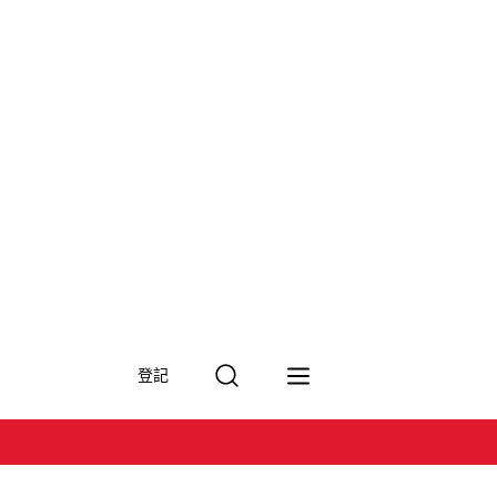
搜
登記
尋