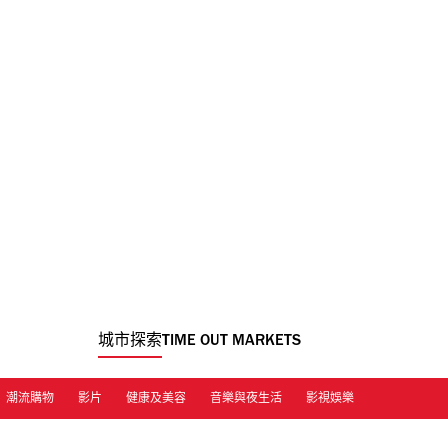
城市探索
TIME OUT MARKETS
潮流購物
影片
健康及美容
音樂與夜生活
影視娛樂