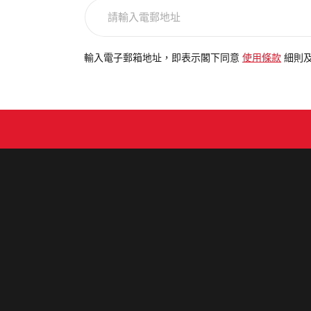
請
輸
入
電
輸入電子郵箱地址，即表示閣下同意
使用條款
細則
郵
地
址