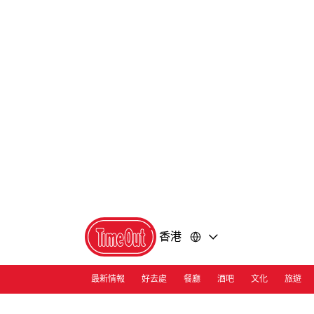
前
前
往
往
內
頁
容
尾
香港
最新情報
好去處
餐廳
酒吧
文化
旅遊