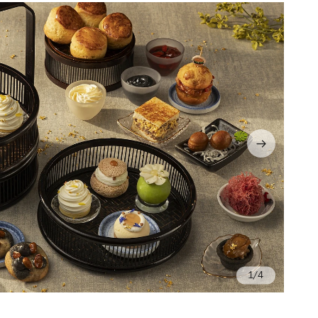
/4
Ph