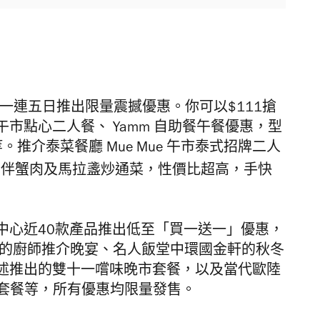
一連五日
推出限量震撼優惠。你可以$
111
搶
午市點心二人餐、
Yamm
自助餐
午餐優惠，
型
等。推介
泰菜餐廳
Mue Mue
午市泰式招牌二人
膏伴蟹肉及馬拉盞炒通菜，性價比超高，手快
中心近
40
款產品推出低至「
買一送一」優惠，
的廚師推介晚宴、名人飯堂中環國金軒的秋冬
述推出的雙十一嚐味晚市套餐，以及當代歐陸
套餐等，
所有優惠均限量發售。