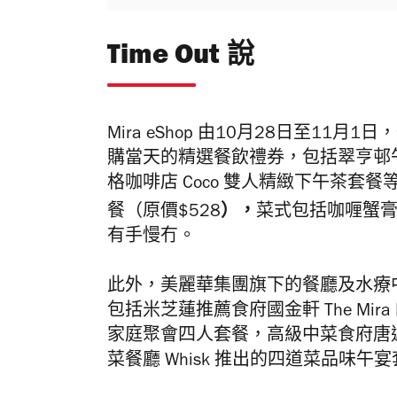
Time Out 說
Mira eShop
由
10
月
28
日至
11
月
1
日，
購當天的精選餐飲禮券，
包括
翠亨邨
格咖啡店 Coco
雙人精緻下午茶套餐
），
餐（原價$528
菜式包括
咖喱蟹
有手慢冇。
此外，
美麗華集團旗下的餐廳及水療
包括米芝蓮推薦食府國金軒
The Mira
家庭聚會四人套餐，高級中菜食府唐
菜餐廳 Whisk
推出的四道菜品味午宴