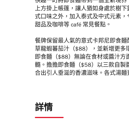
筷趣一町將即食麵帶到一個全新境界
上方掛上帳篷，讓人猶如身處於樹下
式口味之外，加入泰式及中式元素，
甜品及咖
啡
等
café
常見餐點。
餐牌保留
最人氣的意式卡邦尼即食麵
草龍蝦蕃茄汁（
$88
），並新增更多
即食麵（
$88
）無論在食材或醬
汁方
髓。擔擔
即食
麵（
$
58
）以三款自製
合出引人垂涎的香濃滋味。各式湯麵
詳情