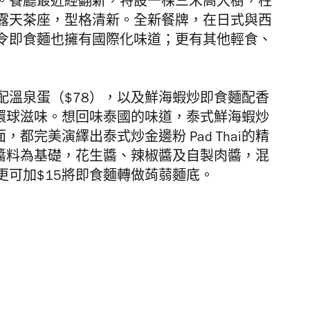
。餐廳最近經翻新，
特設一棵三米高大樹，
柱
露天茶座，型格清新。
全新餐牌，在日式與西
令即食麵也擁有國際化味道；
更有其他輕食、
配溫泉蛋（
$78
），以及鮮海
蝦炒即食麵配香
環球滋味。
想回味泰國的味道，泰式鮮海蝦炒
面，都完美演繹出泰式炒金邊粉
Pad Thai
的精
醬料為基礎，花生醬、辣椒醬及自製肉醬，混
更可加$15將即食麵轉做蒟蒻麵底。