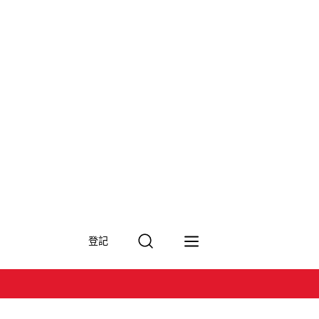
搜
登記
尋