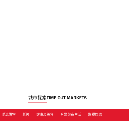
城市探索
TIME OUT MARKETS
潮流購物
影片
健康及美容
音樂與夜生活
影視娛樂