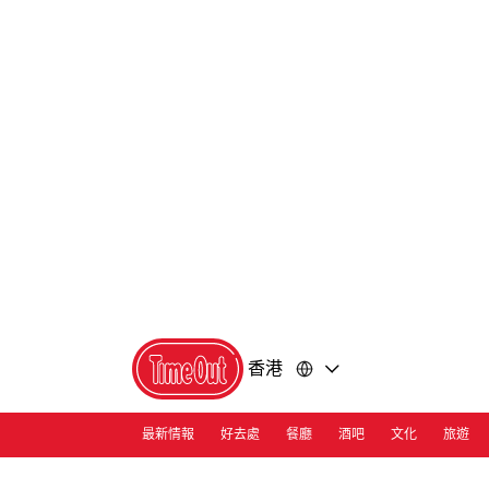
前
前
往
往
內
頁
容
尾
香港
最新情報
好去處
餐廳
酒吧
文化
旅遊