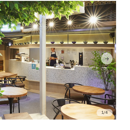
/4
Ph