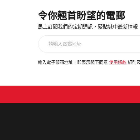
令你翹首盼望的電郵
馬上訂閱我們的定期通訊，緊貼城中最新情報
請
輸
入
電
輸入電子郵箱地址，即表示閣下同意
使用條款
細則
郵
地
址