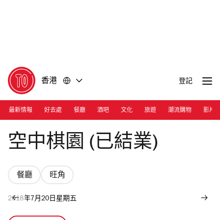
前
前
往
往
內
頁
容
尾
香港
登記
最新情報
好去處
餐廳
酒吧
文化
旅遊
潮流購物
影片
Photograph: Facebook/Jolly Thinkers
空中棋園 (已結業)
餐廳
旺角
2018年7月20日星期五