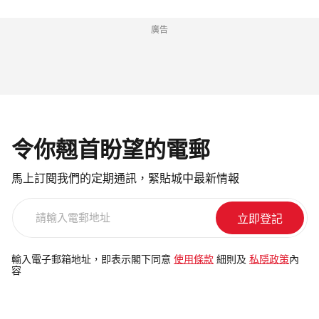
廣告
令你翹首盼望的電郵
馬上訂閱我們的定期通訊，緊貼城中最新情報
請
輸
入
電
輸入電子郵箱地址，即表示閣下同意
使用條款
細則及
私隱政策
內
容
郵
地
址