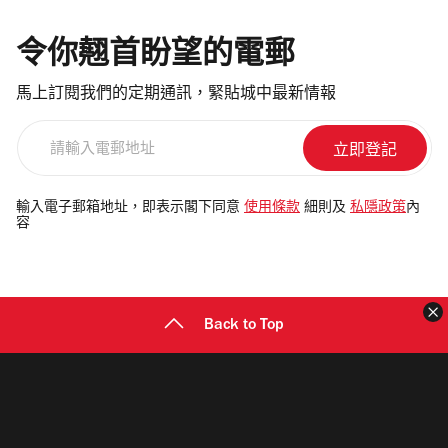
令你翹首盼望的電郵
馬上訂閱我們的定期通訊，緊貼城中最新情報
請
輸
入
電
輸入電子郵箱地址，即表示閣下同意
使用條款
細則及
私隱政策
內
容
郵
地
址
Back to Top