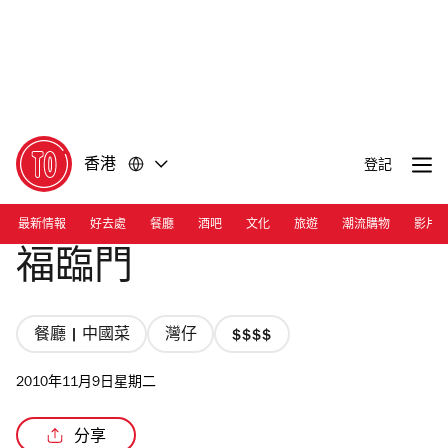
前
前
往
往
內
頁
容
尾
香港
登記
最新情報
好去處
餐廳
酒吧
文化
旅遊
潮流購物
影片
福臨門
餐廳 | 中國菜
灣仔
價
格
2010年11月9日星期二
4/4
星
分享