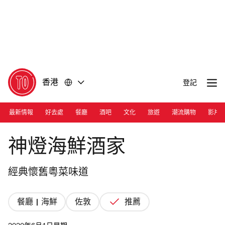
前
前
往
往
內
頁
容
尾
香港
登記
最新情報
好去處
餐廳
酒吧
文化
旅遊
潮流購物
影片
Photograph: Courtesy Lantern Seafood Restaurant
神燈海鮮酒家
經典懷舊粵菜味道
餐廳 | 海鮮
佐敦
推薦