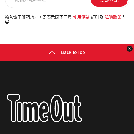
輸
入
電
輸入電子郵箱地址，即表示閣下同意
使用條款
細則及
私隱政策
內
容
郵
地
址
Back to Top