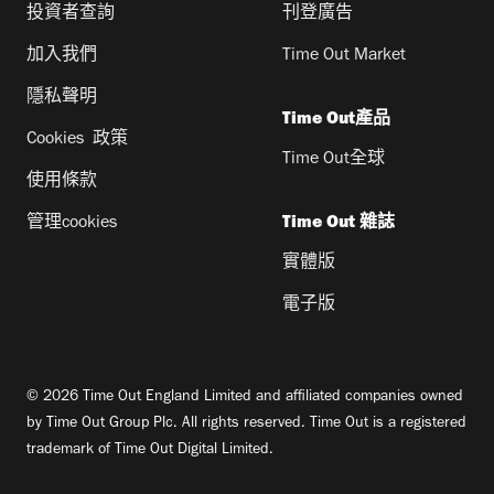
投資者查詢
刊登廣告
加入我們
Time Out Market
隱私聲明
Time Out產品
Cookies 政策
Time Out全球
使用條款
管理cookies
Time Out 雜誌
實體版
電子版
© 2026 Time Out England Limited and affiliated companies owned
by Time Out Group Plc. All rights reserved. Time Out is a registered
trademark of Time Out Digital Limited.