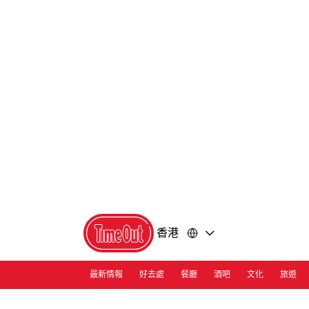
前
前
往
往
內
頁
容
尾
香港
最新情報
好去處
餐廳
酒吧
文化
旅遊