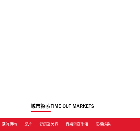
城市探索
TIME OUT MARKETS
潮流購物
影片
健康及美容
音樂與夜生活
影視娛樂