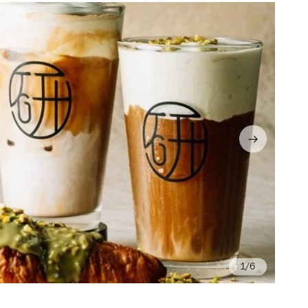
/6
Ph