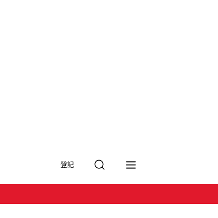
搜
登記
尋