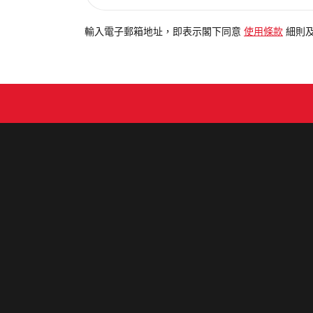
入
電
輸入電子郵箱地址，即表示閣下同意
使用條款
細則
郵
地
址