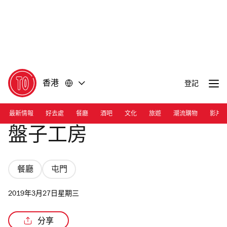
前
前
往
往
內
頁
容
尾
香港
登記
最新情報
好去處
餐廳
酒吧
文化
旅遊
潮流購物
影片
盤子工房
餐廳
屯門
2019年3月27日星期三
分享