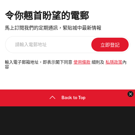
令你翹首盼望的電郵
馬上訂閱我們的定期通訊，緊貼城中最新情報
請
輸
入
電
輸入電子郵箱地址，即表示閣下同意
使用條款
細則及
私隱政策
內
容
郵
地
址
Back to Top