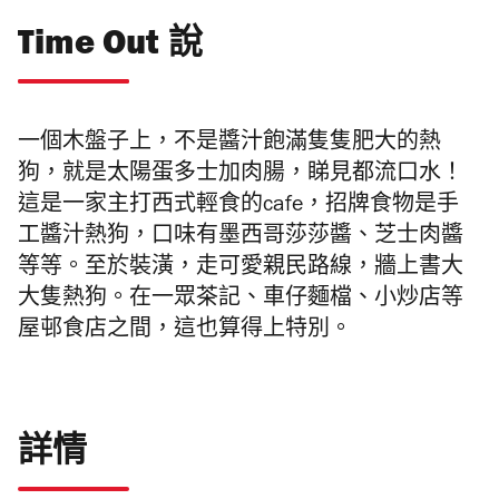
Time Out 說
一個木盤子上，不是醬汁飽滿隻隻肥大的熱
狗
，就是太陽蛋多士加肉腸，睇見都流口水！
這是一家主打西式輕食的
cafe，招牌食物是手
工醬汁熱狗，口味有墨西哥莎莎醬、芝士肉醬
等等。至於裝潢，走可愛親民路線，牆上書大
大隻熱狗。在一眾茶記、車仔麵檔、小炒店等
屋邨食店之間，這也算得上特別。
詳情