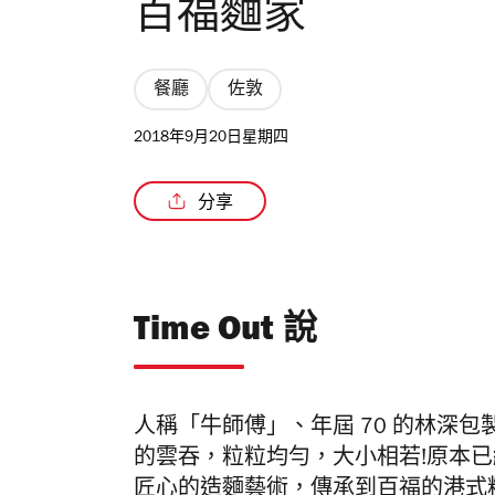
百福麵家
餐廳
佐敦
2018年9月20日星期四
分享
Time Out 說
人稱「牛師傅」、年屆 70 的林深
的雲吞，粒粒均勻，大小相若!原本
匠心的造麵藝術，傳承到百福的港式