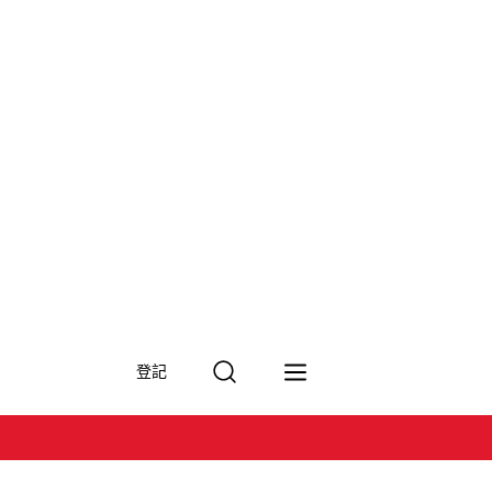
搜
登記
尋