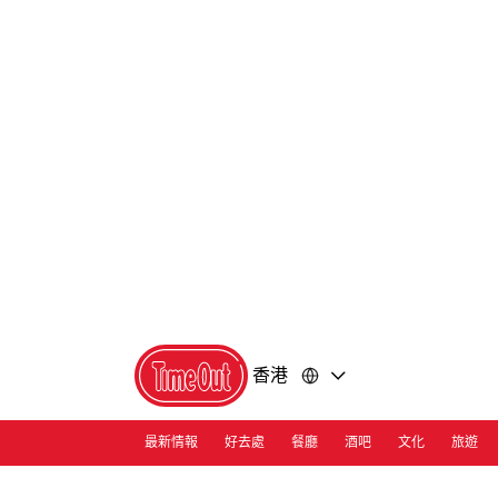
前
前
往
往
內
頁
容
尾
香港
最新情報
好去處
餐廳
酒吧
文化
旅遊