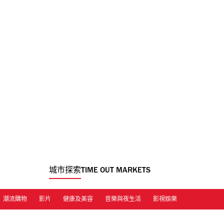
城市探索
TIME OUT MARKETS
潮流購物
影片
健康及美容
音樂與夜生活
影視娛樂