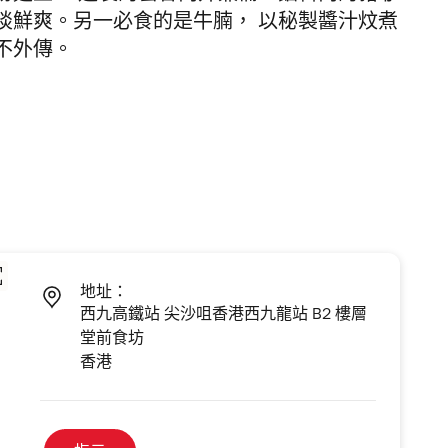
啖鮮爽。另一必食的是牛腩， 以秘製醬汁炆煮
不外傳。
地址：
西九高鐵站 尖沙咀香港西九龍站 B2 樓層
堂前食坊
香港