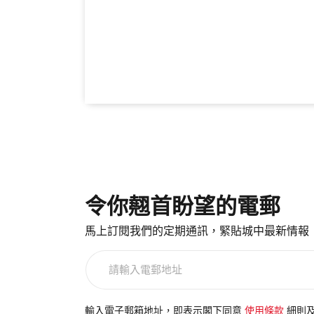
令你翹首盼望的電郵
馬上訂閱我們的定期通訊，緊貼城中最新情報
請
輸
入
電
輸入電子郵箱地址，即表示閣下同意
使用條款
細則