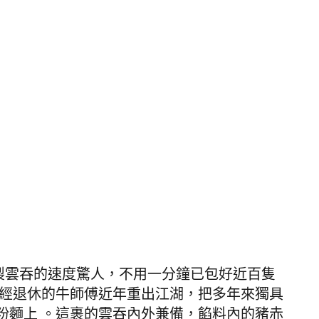
包製雲吞的速度驚人，不用一分鐘已包好近百隻
已經退休的牛師傅近年重出江湖，把多年來獨具
粉麵上 。這裹的雲吞內外兼備，餡料內的豬赤