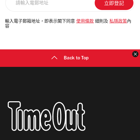
輸
入
電
輸入電子郵箱地址，即表示閣下同意
使用條款
細則及
私隱政策
內
容
郵
地
址
Back to Top