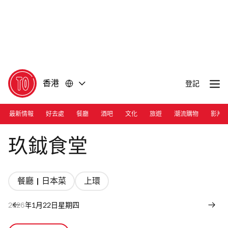
前
前
往
往
內
頁
容
尾
香港
登記
最新情報
好去處
餐廳
酒吧
文化
旅遊
潮流購物
影片
Photograph: Courtesy Kuke Shokudo
玖鉞食堂
餐廳 | 日本菜
上環
2026年1月22日星期四