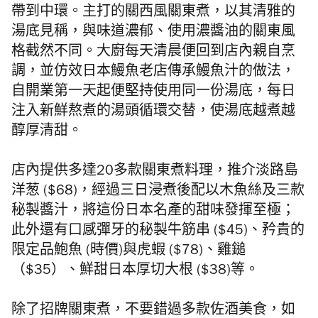
帶到中環。
主打的關西風關東煮，以其清雅的
湯底見稱，
與味道濃郁、使用濃醬油的關東風
格截然不同。大廚每天清晨便回到店內親自烹
調，並仿效日本鰻魚老店傳承鰻魚汁的做法，
自開業第一天起便堅持使用同一份湯底，每日
注入新鮮熬煮的湯頭循環交替，使湯底越煮越
醇厚清甜。
店內提供多達
20
多款關東煮料理，推介淡路島
洋葱 ($68)，經過三日浸煮後配以木魚絲及三款
秘製醬汁，將這份日本名產的甜味發揮至極；
此外還有口感彈牙的秘製牛筋串 ($45)、矜貴的
限定品鮑魚 (時價)與虎蝦 ($78)、雞鎚
（$35）、鮮甜日本厚切大根 ($38)等。
除了招牌關東煮，不要錯過多款佐酒美食，如