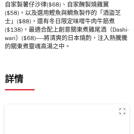
自家製薯仔沙律($68)、自家醃製燒雞翼
($58)，以及選用鰹魚與鯛魚製作的「酒盜芝
士」($88)，還有冬日限定味噌牛肉牛筋煮
($138)，最適合配上創意關東煮雞尾酒（Dashi-
wari）($68)——將清爽的日本燒酌，注入熱騰騰
的關東煮靈魂高湯之中。
詳情