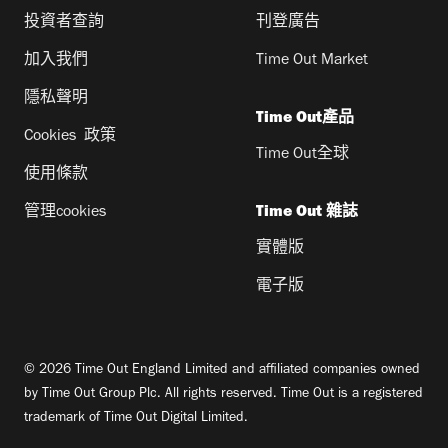
投資者查詢
刊登廣告
加入我們
Time Out Market
隱私聲明
Time Out產品
Cookies 政策
Time Out全球
使用條款
管理cookies
Time Out 雜誌
實體版
電子版
© 2026 Time Out England Limited and affiliated companies owned
by Time Out Group Plc. All rights reserved. Time Out is a registered
trademark of Time Out Digital Limited.