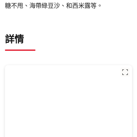
糖不甩、海帶綠豆沙、和西米露等。
詳情