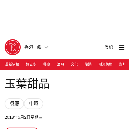
前
前
往
往
內
頁
容
尾
香港
登記
最新情報
好去處
餐廳
酒吧
文化
旅遊
潮流購物
影片
Photograph: Ann Chiu
玉葉甜品
餐廳
中環
2018年5月2日星期三