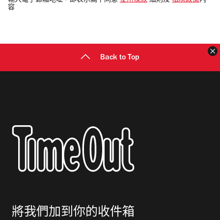
輸入電子郵箱地址，即表示閣下同意
使用條款
細則及
私隱政策
內
容
郵
地
址
Back to Top
將我們加到你的收件箱