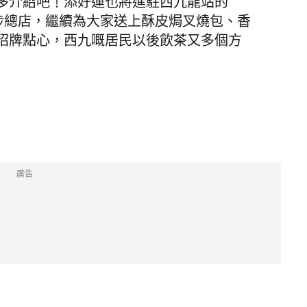
多介紹吧﹗添好運也將進駐西九龍站的
水埗總店，繼續為大家送上酥皮焗叉燒包、香
招牌點心，西九嘅居民以後飲茶又多個方
廣告