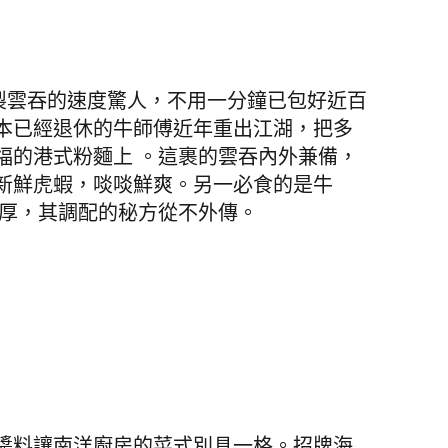
包製雲吞的速度驚人，不用一分鐘已包好近百
本已經退休的牛師傅近年重出江湖，把多
福的港式粉麵上 。這裹的雲吞內外兼備，
新鮮虎蝦，啖啖鮮爽。另一必食的是牛
濃厚，其調配的秘方從不外傳。