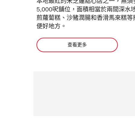
本地最紅的米芝蓮點心店之一，無須
5,000呎舖位，面積相當於兩間深
煎蘿蔔糕、沙豬潤腸和香滑馬來糕等
便好地方。
查看更多