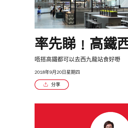
率先睇﹗高鐵
唔搭高鐵都可以去西九龍站食好嘢
2018年9月20日星期四
分享