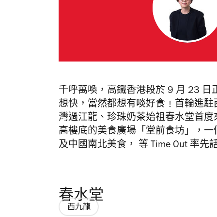
千呼萬喚，高鐵香港段於 9 月 23
想快，當然都想有啖好食﹗首輪進駐
灣過江龍、珍珠奶茶始祖春水堂首度來港
高樓底的美食廣場「堂前食坊」，一
及中國南北美食， 等 Time Out 率
春水堂
西九龍