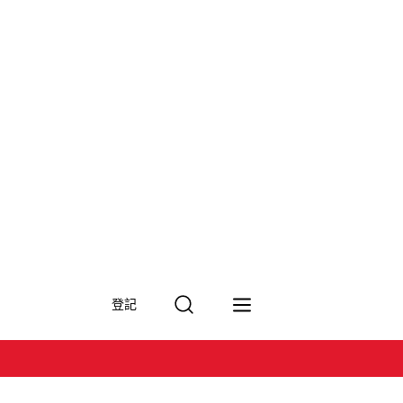
搜
登記
尋