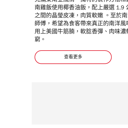
充滿東南亞風情、獨特的製作方法和
南雞飯使用椰香油飯，配上嚴選 1.
之間的晶瑩皮凍，肉質軟嫩 。至於
師傅，希望為食客帶來真正的南洋風
用上美國牛筋腩，軟腍香彈、肉味濃
窮。
查看更多