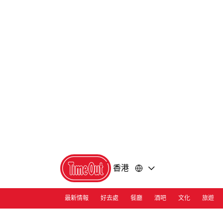
前
前
往
往
內
頁
容
尾
香港
最新情報
好去處
餐廳
酒吧
文化
旅遊