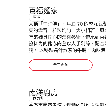
百福麵家
佐敦
人稱「牛師傅」、年屆 70 的林深
隻的雲吞，粒粒均勻，大小相若！原
年來獨具匠心的造麵藝術，傳承到百
餡料內的豬赤肉全以人手剁碎，配合
腩， 以秘製醬汁炆煮的牛腩，肉味
查看更多
南洋廚房
西九龍