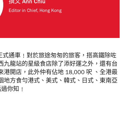
撰文
Ann Chiu
Editor in Chief, Hong Kong
 日正式通車﹗對於旅途匆匆的旅客，搭高鐵除咗
西九龍站的星級食店除了添好運之外，還有台
開店，此外仲有佔地 18,000 呎 、全港最
個地方食勻港式、美式、韓式、日式、東南亞
先話過你知﹗