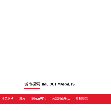
城市探索
TIME OUT MARKETS
潮流購物
影片
健康及美容
音樂與夜生活
影視娛樂