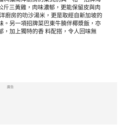
醬料讓南洋廚房的菜式別具一格。招牌海
9 公斤三黃雞，肉味濃郁，更能保留皮與肉
南洋廚房的叻沙湯米，更是取經自新加坡的
味。另一項招牌菜巴東牛腩伴椰漿飯，亦
郁，加上獨特的香 料配搭，令人回味無
廣告