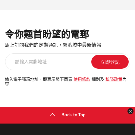
令你翹首盼望的電郵
馬上訂閱我們的定期通訊，緊貼城中最新情報
請
輸
入
電
輸入電子郵箱地址，即表示閣下同意
使用條款
細則及
私隱政策
內
容
郵
地
址
Back to Top