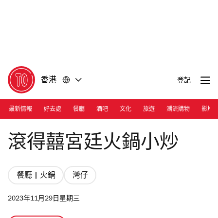
前
前
往
往
內
頁
容
尾
香港
登記
最新情報
好去處
餐廳
酒吧
文化
旅遊
潮流購物
影片
Photograph: Courtesy Hotspot
滾得囍宮廷火鍋小炒
餐廳 | 火鍋
灣仔
2023年11月29日星期三