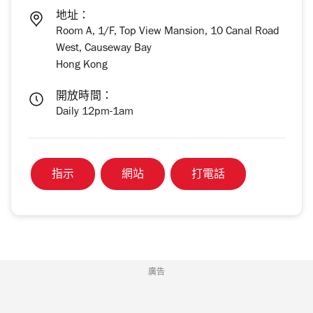
地址：
Room A, 1/F, Top View Mansion, 10 Canal Road
West, Causeway Bay
Hong Kong
開放時間：
Daily 12pm-1am
指示
網站
打電話
廣告