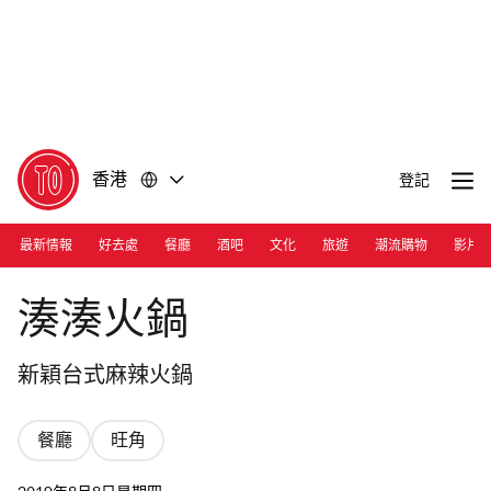
前
前
往
往
內
頁
容
尾
香港
登記
最新情報
好去處
餐廳
酒吧
文化
旅遊
潮流購物
影片
Photograph: Courtesy Coucou Hotpot
湊湊火鍋
新穎台式麻辣火鍋
餐廳
旺角