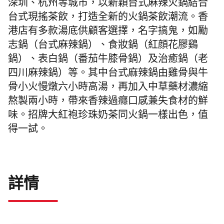
深圳、杭州等
城市，
以新穎台式麻辣
火鍋
結合
台式現搖茶飲，打造全新的
火鍋
茶飲潮流。香
港店
有多款湯底供顧客選擇，名字搞鬼，如
勵
志鍋（
台式麻辣鍋）、食妝鍋（紅顔花膠鷄
鍋）、表白鍋（番茄牛膝骨鍋）及治癒鍋（老
四川麻辣鍋）等。
其中台式麻辣鍋由雞骨與牛
骨小火慢燉
六
小時高湯，再加入中草藥材濃縮
熬製兩
小時，帶來香辣過癮口感兼失食材的鮮
味。
招牌大紅袍珍珠奶茶同
火鍋
一樣出色，值
得一試。
詳情