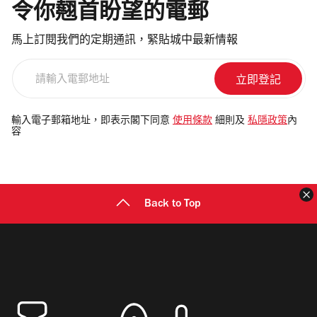
令你翹首盼望的電郵
馬上訂閱我們的定期通訊，緊貼城中最新情報
請
輸
入
電
輸入電子郵箱地址，即表示閣下同意
使用條款
細則及
私隱政策
內
容
郵
地
址
Back to Top