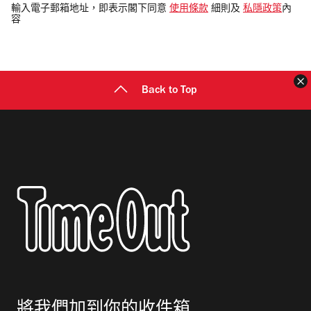
電
輸入電子郵箱地址，即表示閣下同意
使用條款
細則及
私隱政策
內
容
郵
地
址
Back to Top
將我們加到你的收件箱