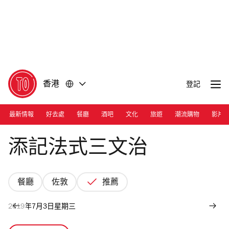
前
前
往
往
內
頁
容
尾
香港
登記
最新情報
好去處
餐廳
酒吧
文化
旅遊
潮流購物
影片
Photograph: Nicholas Wong
添記法式三文治
餐廳
佐敦
推薦
2019年7月3日星期三