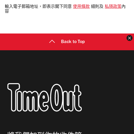
電
輸入電子郵箱地址，即表示閣下同意
使用條款
細則及
私隱政策
內
容
郵
地
址
Back to Top