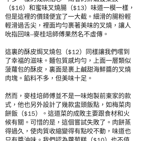
不多一樣的幾款點心。兩者的鮮蝦菠菜餃
（$16）和蜜味叉燒腸（$13）味道一模一樣，
但是這裡的價錢便宜了一大截。細滑的腸粉輕
輕滑過舌尖，裡面均勻裹著美味的叉燒，讓人
吮指回味--麥桂培師傅果然名不虛傳。
這裏的酥皮焗叉燒包（$12）同樣讓我們嚐到
了幸福的滋味。麵包質感均勻，上面一層類似
菠蘿包的酥皮，
裏
面是裹上鹹甜海鮮醬的叉燒
肉塊。餡料不多，但美味十足。
然而，麥桂培師傅並不是一味炮製前東家的款
式，他也另外設計了幾款盅頭飯點，如梅菜肉
餅飯（$15）。這道菜的成敗主要跟食材和火
候有關。可惜的是，這個嘗試失敗了。肉餅蒸
得過久，使肉質收縮變得有點咬不動，味道也