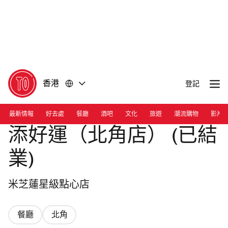
前
前
往
往
內
頁
容
尾
香港
登記
最新情報
好去處
餐廳
酒吧
文化
旅遊
潮流購物
影片
添好運（北角店） (已結
業)
米芝蓮星級點心店
餐廳
北角