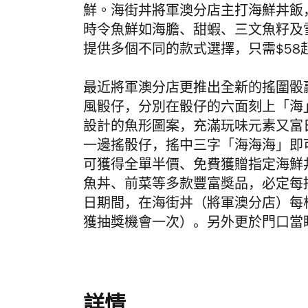
鮮。
海街丼
將軍澳
分店
主打海鮮丼飯
時令魚鮮如海膽、甜蝦、三文魚籽及
提供多個不同的款式選擇，只需
$58
最近
將軍澳分店更推出全新的搖圍骰
風骰仔，
分別在骰仔的六面刻上「海
設計的魚形圖案，充滿玩味元素又富
一邊搖骰仔，搖中三字「海海海」
即
可獲得全單半價、
免費獲贈指定海鮮
魚丼、前菜等多款豐富獎品，必定每
日期間，在海街丼（
將軍澳分
店）
每
獲抽獎機會一
次）
。另外更於門口當
詳情