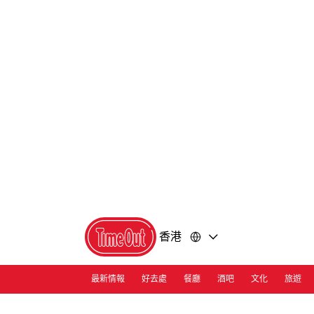
前
前
往
往
內
頁
容
尾
香港
最新情報
好去處
餐廳
酒吧
文化
旅遊