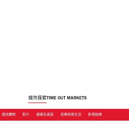
城市探索
TIME OUT MARKETS
潮流購物
影片
健康及美容
音樂與夜生活
影視娛樂