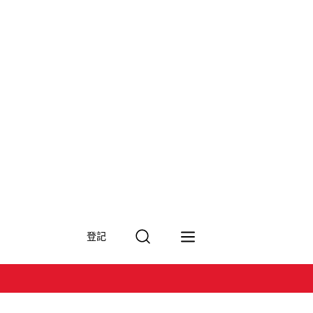
搜
登記
尋