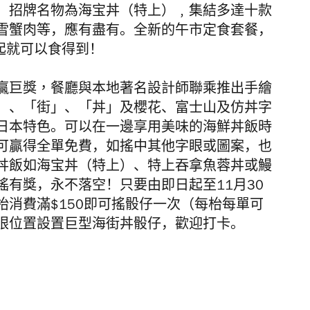
，招牌名物為海宝丼（
特上）﹐集結多達十款
雪蟹肉等，
應有盡有。全新的午市定食套餐，
起就可以食得到！
贏巨獎，餐廳與
本地著名設計師聯乘推出手繪
」、「街」、「丼」及櫻花、
富士山及仿丼字
日本特色。
可以在一邊享用美味的海鮮丼飯時
可贏得全單免費，如搖中其他字眼或圖案，也
丼飯如海
宝
丼（
特上）
、特上吞拿魚蓉丼或鰻
搖有獎，
永不落空！只要由即日起至
11
月
30
枱消費滿
$150
即可搖骰仔一次（
每枱每單可
眼位置設置巨型海街丼骰仔，
歡迎打卡。