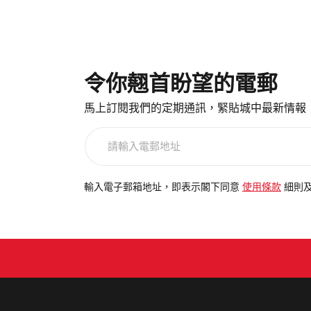
令你翹首盼望的電郵
馬上訂閱我們的定期通訊，緊貼城中最新情報
請
輸
入
電
輸入電子郵箱地址，即表示閣下同意
使用條款
細則
郵
地
址