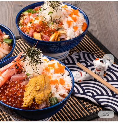
/2
Ph