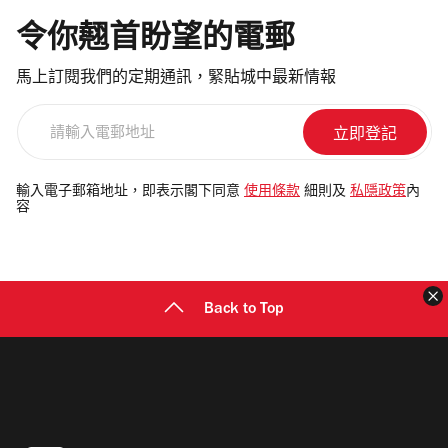
令你翹首盼望的電郵
馬上訂閱我們的定期通訊，緊貼城中最新情報
請
輸
入
電
輸入電子郵箱地址，即表示閣下同意
使用條款
細則及
私隱政策
內
容
郵
地
址
Back to Top