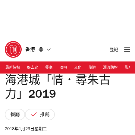
前
前
往
往
內
頁
容
尾
香港
登記
最新情報
好去處
餐廳
酒吧
文化
旅遊
潮流購物
影片
海港城「情．尋朱古
力」2019
餐廳
推薦
2018年1月23日星期二