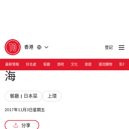
前
前
往
往
內
頁
容
尾
香港
登記
最新情報
好去處
餐廳
酒吧
文化
旅遊
潮流購物
影片
海
餐廳 | 日本菜
上環
2017年11月3日星期五
分享