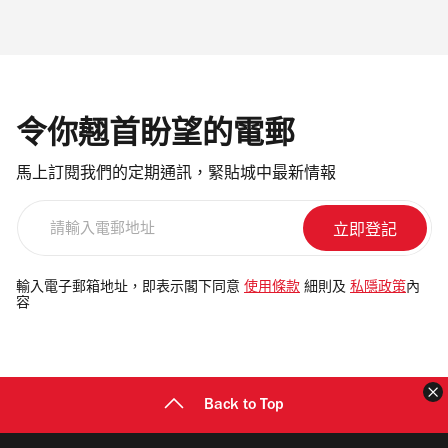
令你翹首盼望的電郵
馬上訂閱我們的定期通訊，緊貼城中最新情報
請
輸
入
電
輸入電子郵箱地址，即表示閣下同意
使用條款
細則及
私隱政策
內
容
郵
地
址
Back to Top