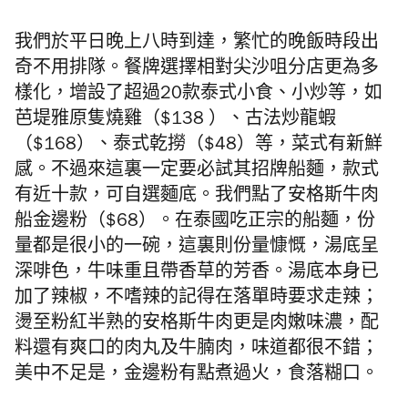
我們於平日晚上八時到達，繁忙的晚飯時段出
奇不用排隊。餐牌選擇相對尖沙咀分店更為多
樣化，增設了超過20款泰式小食、小炒等，如
芭堤雅原隻燒雞（$138 ）、古法炒龍蝦
（$168）、泰式乾撈（$48）等，菜式有新鮮
感。不過來這裏一定要必試其招牌船麵，款式
有近十款，可自選麵底。我
們
點了安格斯牛肉
船金邊粉（$68）。在泰國吃正宗的船麵，份
量都是很小的一碗，這裏則份量慷慨，湯底呈
深啡色，牛味重且帶香草的芳香。湯底本身已
加了辣椒，不嗜辣的記得在落單時要求走辣；
燙至粉紅半熟的安格斯牛肉更是肉嫩味濃，配
料還有爽口的肉丸及牛腩肉，味道都很不錯；
美中不足是，金邊粉有點煮過火，食落糊口。