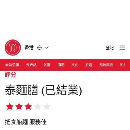
前
前
往
往
內
頁
容
尾
香港
登記
最新情報
好去處
餐廳
酒吧
文化
旅遊
潮流購物
影片
評分
泰麵膳 (已結業)
3/5
星
抵食船麵 服務佳