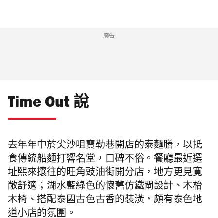
廣告
Time Out 說
去年年中於尖沙咀寶勒巷開店的泰麵膳，以抵
食傳統船麵打響名堂，口碑不俗。餐廳最近選
址熙來攘往的旺角豉油街開分店，地方更見寬
敞舒適；湖水藍綠色的懷舊仿鐵閘設計、木枱
木椅、搭配泰國古色古香的裝潢，頗有泰色地
道小店的氛圍。