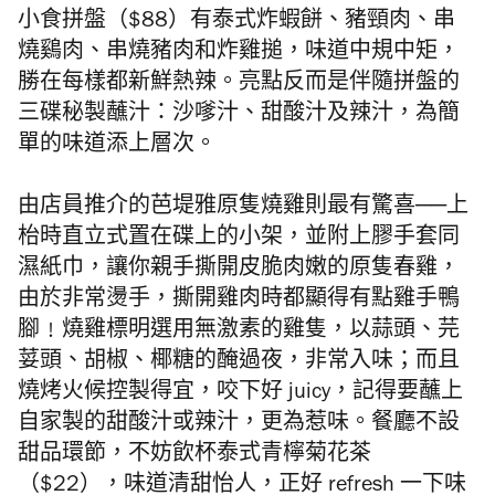
小食拼盤（$88）有泰式炸蝦餅、豬頸肉、串
燒鷄肉、串燒豬肉和炸雞搥，味道中規中矩，
勝在每樣都新鮮熱辣。亮點反而是伴隨拼盤的
三碟秘製蘸汁：沙嗲汁、甜酸汁及辣汁，為簡
單的味道添上層次。
由店員推介的芭堤雅原隻燒雞則最有驚喜──上
枱時直立式置在碟上的小架，並附上膠手套同
濕紙巾，讓你親手撕開皮脆肉嫩的原隻春雞，
由於非常燙手，撕開雞肉時都顯得有點雞手鴨
腳﹗燒雞標明選用無激素的雞隻，以蒜頭、芫
荽頭、胡椒、椰糖的醃過夜，非常入味；而且
燒烤火候控製得宜，咬下好 juicy，記得要蘸上
自家製的甜酸汁或辣汁，更為惹味。餐廳不設
甜品環節，不妨飲杯泰式青檸菊花茶
（$22），味道清甜怡人，正好 refresh 一下味