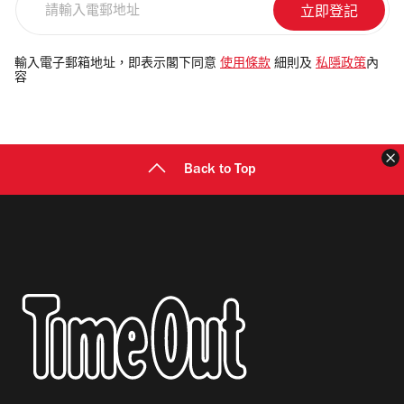
輸
入
電
輸入電子郵箱地址，即表示閣下同意
使用條款
細則及
私隱政策
內
容
郵
地
址
Back to Top