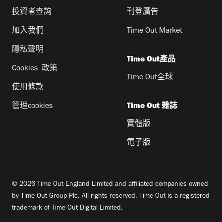
投資者查詢
刊登廣告
加入我們
Time Out Market
隱私聲明
Time Out產品
Cookies 政策
Time Out全球
使用條款
管理cookies
Time Out 雜誌
實體版
電子版
© 2026 Time Out England Limited and affiliated companies owned
by Time Out Group Plc. All rights reserved. Time Out is a registered
trademark of Time Out Digital Limited.