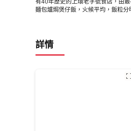
有40年歷史的上環老字號食店，由
麵包爐焗煲仔飯，火候平均，飯粒分
詳情