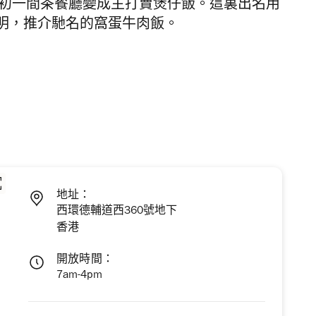
最初一間茶餐廳變成主打賣煲仔飯。這裏出名用
明，推介馳名的窩蛋牛肉飯。
地址：
西環德輔道西360號地下
香港
開放時間：
7am-4pm