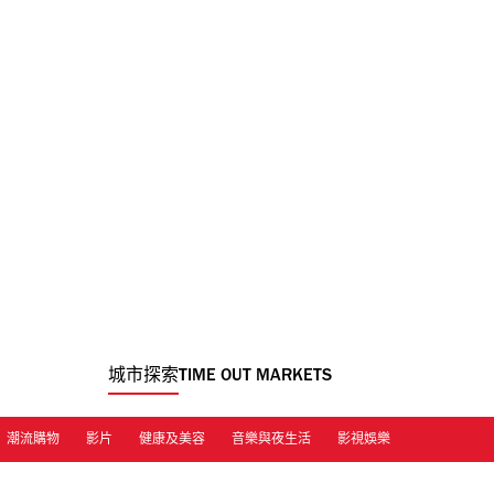
城市探索
TIME OUT MARKETS
潮流購物
影片
健康及美容
音樂與夜生活
影視娛樂