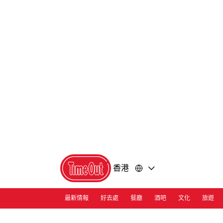
前
前
往
往
內
頁
容
尾
香港
最新情報
好去處
餐廳
酒吧
文化
旅遊