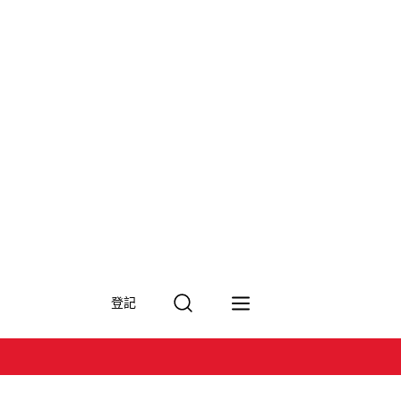
搜
登記
尋