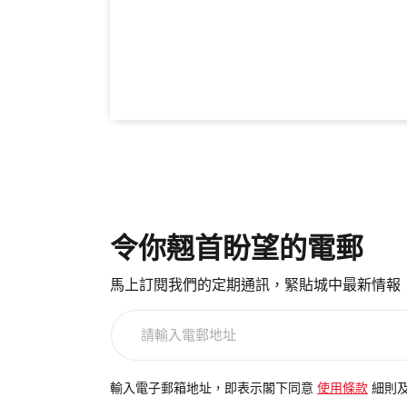
令你翹首盼望的電郵
馬上訂閱我們的定期通訊，緊貼城中最新情報
請
輸
入
電
輸入電子郵箱地址，即表示閣下同意
使用條款
細則