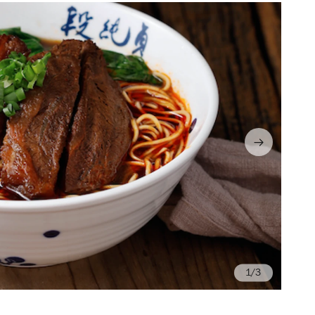
/3
Ph