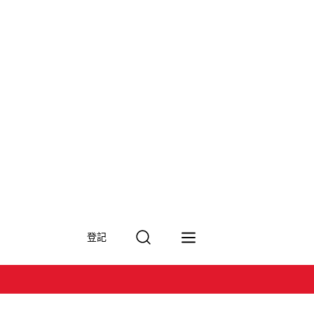
搜
登記
尋