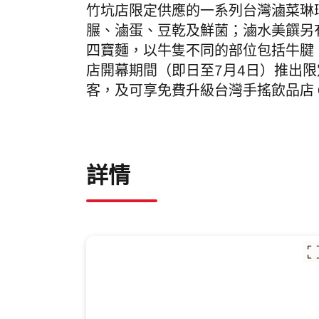
竹坑店限定供應的一系列台灣滷菜琳
𦟌、滷蛋、豆乾及鮮菌；滷水美饌另
四寶麵，以牛隻不同的部位包括牛腱
店開幕期間（即日至7月4日）推出
客，及可享免費升級台灣手搖飲品店 Ch
詳情