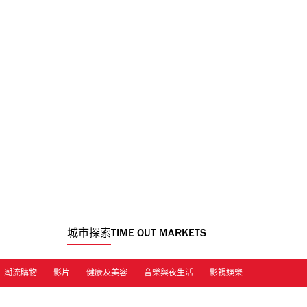
城市探索
TIME OUT MARKETS
潮流購物
影片
健康及美容
音樂與夜生活
影視娛樂