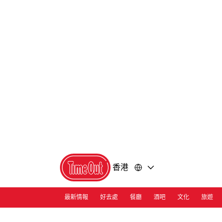
前
前
往
往
內
頁
容
尾
香港
最新情報
好去處
餐廳
酒吧
文化
旅遊