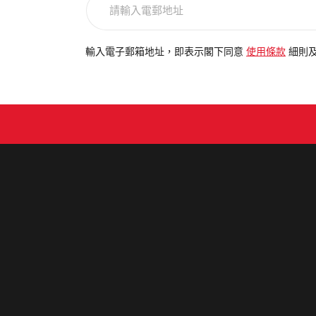
輸
入
電
輸入電子郵箱地址，即表示閣下同意
使用條款
細則
郵
地
址