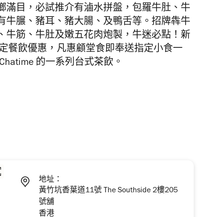
瑯滿目，必試推介有滷水拼盤，包羅牛肚、牛
有牛𦟌、豬耳、豬大腸、及鴨舌等。招牌犇牛
、牛筋、牛肚及嫩五花肉炮製，牛迷必點！新
限定餐飲優惠，凡惠顧堂食即奉送指定小食一
atime 的一系列台式茶飲。
地址：
黃竹坑香葉道11號 The Southside 2樓205
號舖
香港