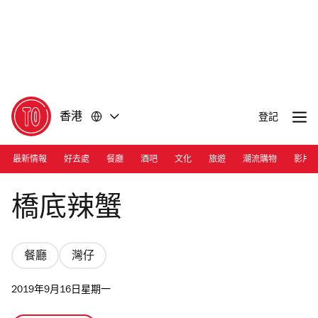
前
前
往
往
內
頁
容
尾
香港
登記
最新情報
好去處
餐廳
酒吧
文化
旅遊
潮流購物
影片
Photograph: Courtesy Under Bridge Spicy Crab
橋底辣蟹
餐廳
灣仔
2019年9月16日星期一