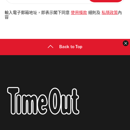
入
電
輸入電子郵箱地址，即表示閣下同意
使用條款
細則及
私隱政策
內
容
郵
地
址
Back to Top