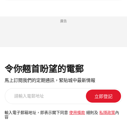
廣告
令你翹首盼望的電郵
馬上訂閱我們的定期通訊，緊貼城中最新情報
請
輸
入
電
輸入電子郵箱地址，即表示閣下同意
使用條款
細則及
私隱政策
內
容
郵
地