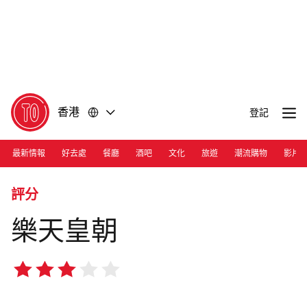
前
前
往
往
內
頁
容
尾
香港
登記
最新情報
好去處
餐廳
酒吧
文化
旅遊
潮流購物
影片
Photograph: Courtesy Paradise Group Hong Kong
評分
樂天皇朝
3/5
星