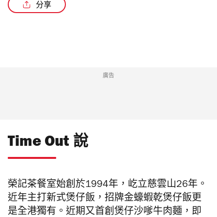
分享
/2
廣告
Time Out 說
榮記茶餐室始創於1994年，屹立慈雲山26年。
近年主打新式煲仔飯，招牌金蠔蝦乾煲仔飯更
是全港獨有。近期又首創煲仔沙嗲牛肉麵，即