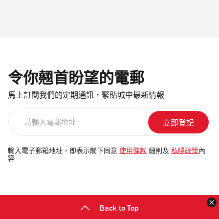
令你翹首盼望的電郵
馬上訂閱我們的定期通訊，緊貼城中最新情報
請
輸
入
電
輸入電子郵箱地址，即表示閣下同意
使用條款
細則及
私隱政策
內
容
郵
地
址
Back to Top