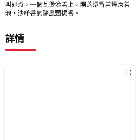
叫即煮，一個瓦煲滾着上，開蓋還冒着煙滾着
泡，沙嗲香氣隨風飄揚香。
詳情