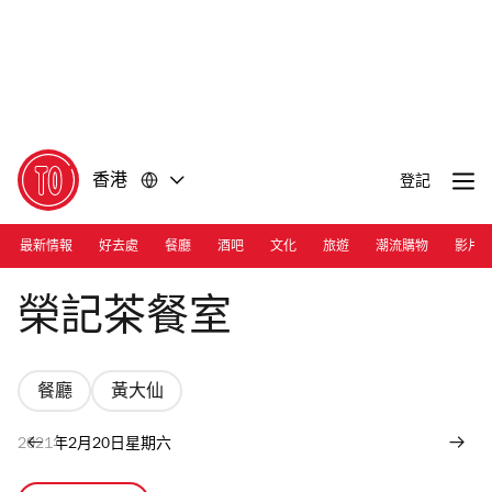
前
前
往
往
內
頁
容
尾
香港
登記
最新情報
好去處
餐廳
酒吧
文化
旅遊
潮流購物
影片
Photograph: Tam Wai Kin
榮記茶餐室
餐廳
黃大仙
2021年2月20日星期六