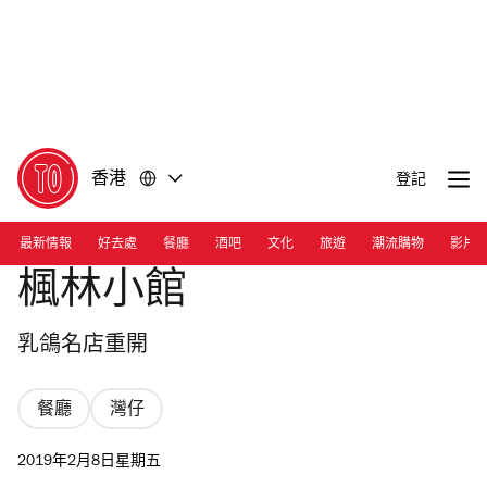
前
前
往
往
內
頁
容
尾
香港
登記
最新情報
好去處
餐廳
酒吧
文化
旅遊
潮流購物
影片
楓林小館
乳鴿名店重開
餐廳
灣仔
2019年2月8日星期五