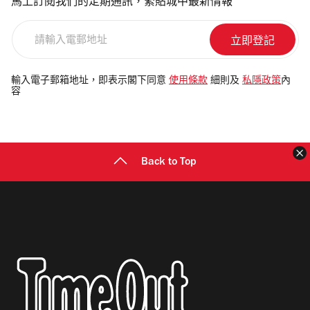
馬上訂閱我們的定期通訊，緊貼城中最新情報
請
輸
入
電
輸入電子郵箱地址，即表示閣下同意
使用條款
細則及
私隱政策
內
容
郵
地
址
Back to Top