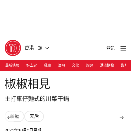
前
前
往
往
內
頁
容
尾
香港
登記
最新情報
好去處
餐廳
酒吧
文化
旅遊
潮流購物
影片
Photograph: Courtesy Double Chilli
椒椒相見
主打車仔麵式的川菜干鍋
餐廳
天后