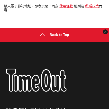
電
輸入電子郵箱地址，即表示閣下同意
使用條款
細則及
私隱政策
內
容
郵
地
址
Back to Top