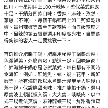
以車仔麵式的川菜干鍋，
辣椒及香料
全都來自
四川，
一星期用上
100
斤辣椒，
確保菜式辣勁
十足。干鍋分四款口味：香辣、麻辣、孜然、
葱
爆（不辣），每個干鍋都用上如二荊條乾辣
椒、
貴州辣椒等四至五款辣椒，而五級辣度之
中，
最辣的第五級更選用印度魔鬼椒，
自問食
得夠辣的客人一定要挑戰一下。
首選推介肥腸干鍋，肥腸用秘製干鍋醬炒製，
色澤鮮美，外脆內嫰，勁道十足，回味無窮；
什錦海鮮干鍋亦是必試菜式，每日都有不同時
令海鮮，例如：鮮鮑魚、螺、蜆、花甲、新鮮
蝦等，所有海鮮都以水煮醬汁浸煨至入味後再
落干鍋，保證鮮甜惹味。推介龍蝦干鍋，選用
原隻波士頓龍蝦入饌，大大隻，啖啖肉，以中
式干鍋煮法烹調，麻辣龍蝦干鍋，鮮甜香辣齊