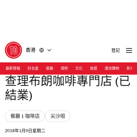
前
前
往
往
內
頁
容
尾
香港
登記
最新情報
好去處
餐廳
酒吧
文化
旅遊
潮流購物
影片
查理布朗咖啡專門店 (已
結業)
餐廳 | 咖啡店
尖沙咀
2018年1月9日星期二