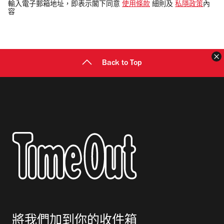
電
輸入電子郵箱地址，即表示閣下同意
使用條款
細則及
私隱政策
內
容
郵
地
址
Back to Top
將我們加到你的收件箱