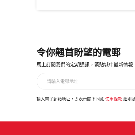
令你翹首盼望的電郵
馬上訂閱我們的定期通訊，緊貼城中最新情報
請
輸
入
電
輸入電子郵箱地址，即表示閣下同意
使用條款
細則
郵
地
址