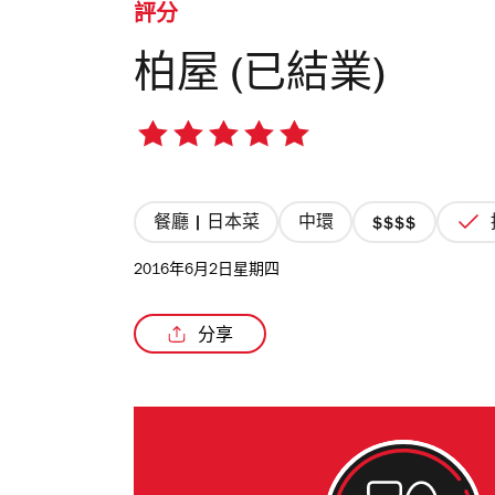
評分
柏屋 (已結業)
5/5
星
餐廳 | 日本菜
中環
價
格
2016年6月2日星期四
4/4
星
分享