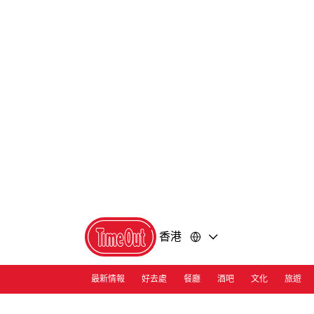
前
前
往
往
內
頁
容
尾
香港
最新情報
好去處
餐廳
酒吧
文化
旅遊