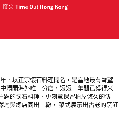
撰文
Time Out Hong Kong
7
年，以正宗懷石料理聞名，是當地最有聲望
於中環開
海外唯一分店，
短短一年間已獲得米
主題的懷石料理，更刻意保留
柏屋
悠久的傳
擇均與總店同出一轍， 菜式展示出古老的烹飪