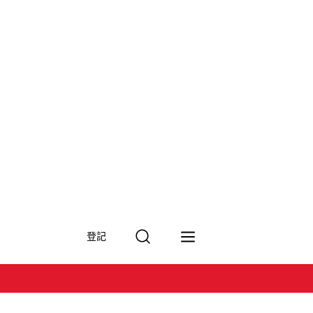
搜
登記
尋