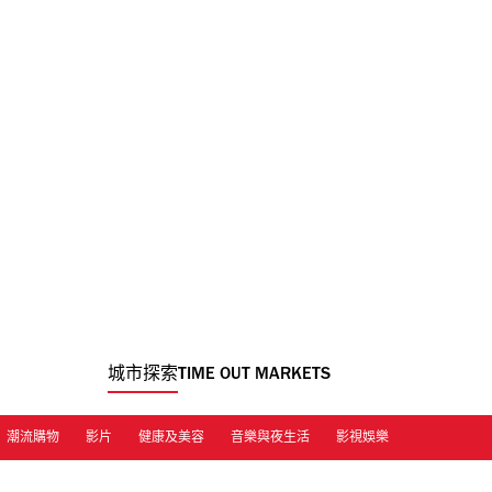
城市探索
TIME OUT MARKETS
潮流購物
影片
健康及美容
音樂與夜生活
影視娛樂