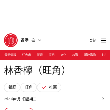
前
前
往
往
內
頁
容
尾
香港
登記
最新情報
好去處
餐廳
酒吧
文化
旅遊
潮流購物
影片
Photograph: Cara Hung
林香檸（旺角）
餐廳
旺角
推薦
2023年8月9日星期三