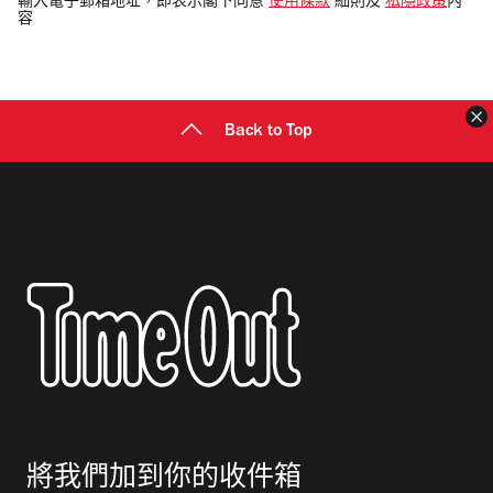
輸入電子郵箱地址，即表示閣下同意
使用條款
細則及
私隱政策
內
容
郵
地
址
Back to Top
將我們加到你的收件箱