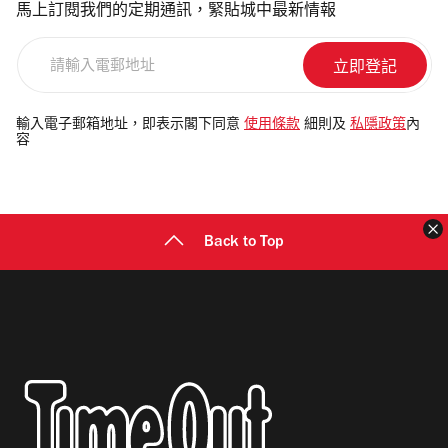
馬上訂閱我們的定期通訊，緊貼城中最新情報
請
輸
入
電
輸入電子郵箱地址，即表示閣下同意
使用條款
細則及
私隱政策
內
容
郵
地
址
Back to Top