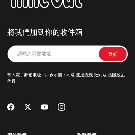
將我們加到你的收件箱
請
輸
入
電
輸入電子郵箱地址，即表示閣下同意
使用條款
細則及
私隱政策
郵
內容
地
址