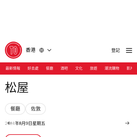
前
前
往
往
內
頁
容
尾
香港
登記
最新情報
好去處
餐廳
酒吧
文化
旅遊
潮流購物
影片
Photograph: Ann Chiu
松屋
餐廳
佐敦
2024年8月9日星期五