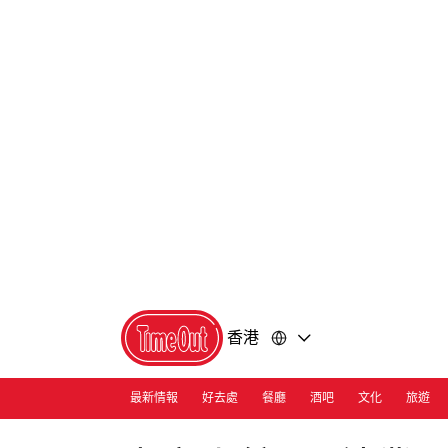
前
前
往
往
內
頁
容
尾
香港
最新情報
好去處
餐廳
酒吧
文化
旅遊