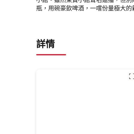
小館。雖然東寶小館聲名遠播，但別
瓶，用碗豪飲啤酒，一嚐份量極大的
詳情