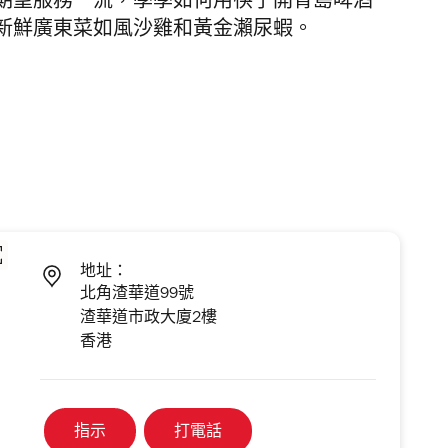
期望服務一流，學學如何用筷子開青島啤酒
新鮮廣東菜如風沙雞和黃金瀨尿蝦。
地址：
北角渣華道99號
渣華道市政大廈2樓
香港
指示
打電話