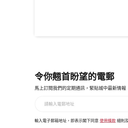
令你翹首盼望的電郵
馬上訂閱我們的定期通訊，緊貼城中最新情報
請
輸
入
電
輸入電子郵箱地址，即表示閣下同意
使用條款
細則
郵