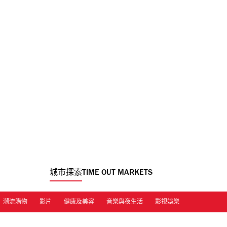
城市探索
TIME OUT MARKETS
潮流購物
影片
健康及美容
音樂與夜生活
影視娛樂