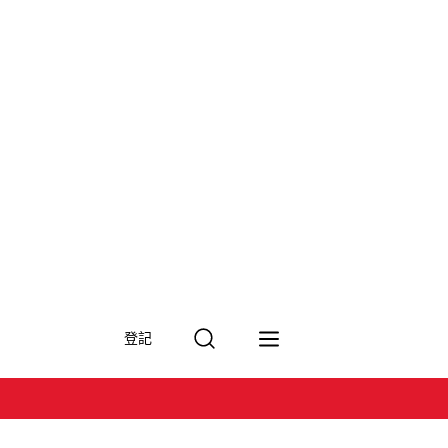
搜
登記
尋