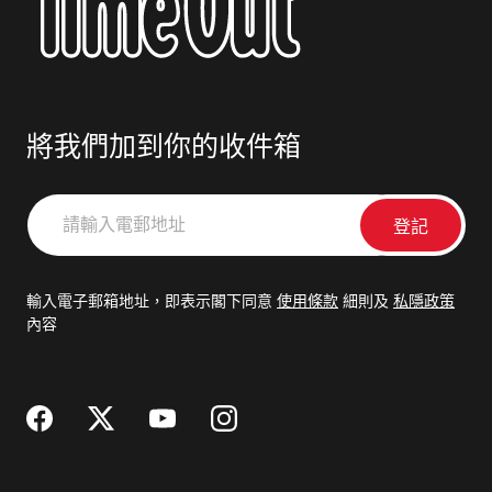
將我們加到你的收件箱
請
輸
入
電
輸入電子郵箱地址，即表示閣下同意
使用條款
細則及
私隱政策
郵
內容
地
址