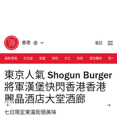
前
前
往
往
內
頁
容
尾
香港
登記
最新情報
好去處
餐廳
酒吧
文化
旅遊
潮流購物
影片
Photograph: Courtesy Regent Hong Kong
東京人氣 Shogun Burger
將軍漢堡快閃香港香港
麗晶酒店大堂酒廊
七日限定東瀛街頭美味