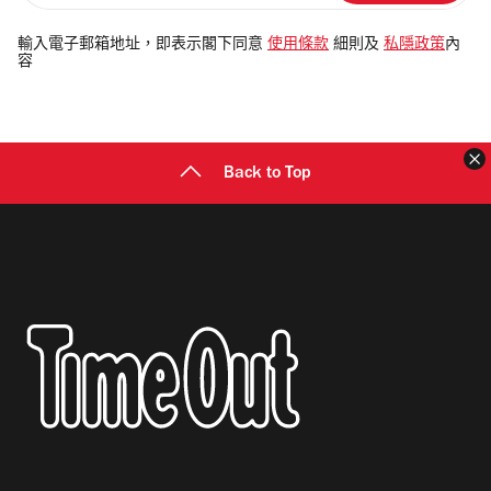
入
電
輸入電子郵箱地址，即表示閣下同意
使用條款
細則及
私隱政策
內
容
郵
地
址
Back to Top