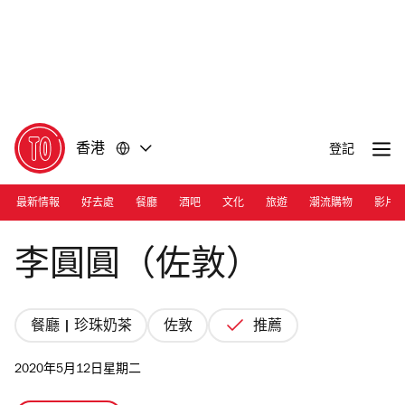
前
前
往
往
內
頁
容
尾
香港
登記
最新情報
好去處
餐廳
酒吧
文化
旅遊
潮流購物
影片
Photograph: Courtesy Bubble Lee
李圓圓（佐敦）
餐廳 | 珍珠奶茶
佐敦
推薦
2020年5月12日星期二