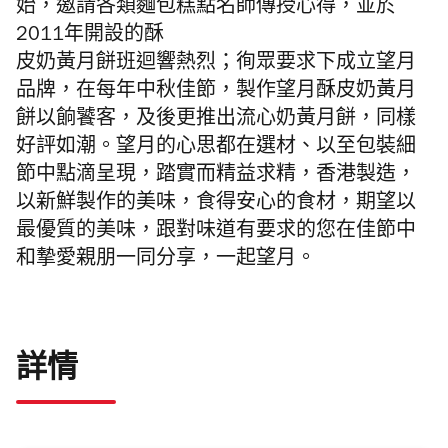
始，邀請各類麵包糕點名師傳授心得，並於
2011年開設的酥
皮奶黃月餅班迴響熱烈；徇眾要求下成立望月
品牌，在每年中秋佳節，製作望月酥皮奶黃月
餅以餉饕客，及後更推出流心奶黃月餅，同樣
好評如潮。望月的心思都在選材、以至包裝細
節中點滴呈現，踏實而精益求精，香港製造，
以新鮮製作的美味，食得安心的食材，期望以
最優質的美味，跟對味道有要求的您在佳節中
和摯愛親朋一同分享，一起望月。
詳情