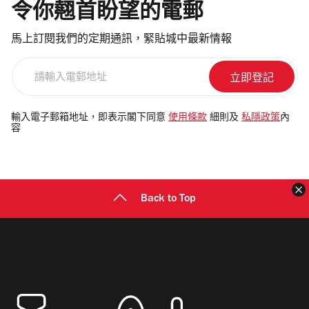
令你翹首盼望的電郵
馬上訂閱我們的定期通訊，緊貼城中最新情報
請
輸
入
電
輸入電子郵箱地址，即表示閣下同意
使用條款
細則及
私隱政策
內
容
郵
地
址
Back to Top