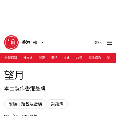
前
前
往
往
內
頁
容
尾
香港
登記
最新情報
好去處
餐廳
酒吧
文化
旅遊
潮流購物
影片
Photograph: Courtesy Patisserie La Lune
望月
本土製作香港品牌
餐廳 | 麵包及蛋糕
銅鑼灣