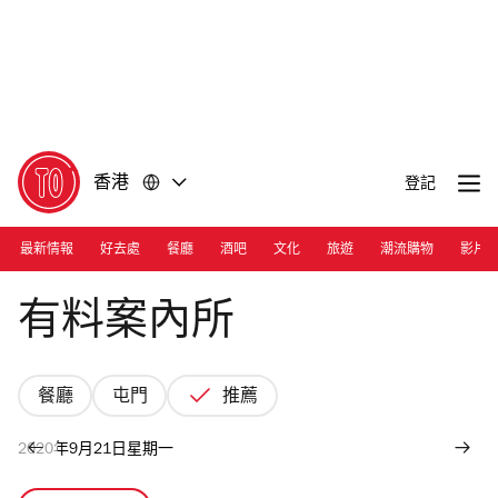
前
前
往
往
內
頁
容
尾
香港
登記
最新情報
好去處
餐廳
酒吧
文化
旅遊
潮流購物
影片
Photograph: Nicholas Wong
有料案內所
餐廳
屯門
推薦
2020年9月21日星期一