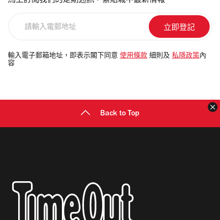
馬上訂閱我們的定期通訊，緊貼城中最新情報
請
輸
入
電
輸入電子郵箱地址，即表示閣下同意
使用條款
細則及
私隱政策
內
容
郵
地
址
Back to Top