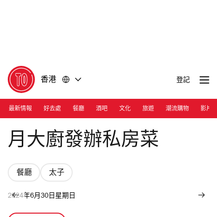
前
前
往
往
內
頁
容
尾
香港
登記
最新情報
好去處
餐廳
酒吧
文化
旅遊
潮流購物
影片
Photograph: Ann Chiu
月大廚發辦私房菜
餐廳
太子
2024年6月30日星期日