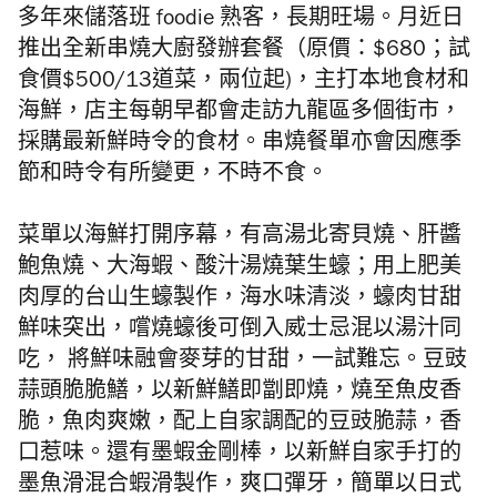
多年來儲落班 foodie 熟客，長期旺場。月近日
推出全新串燒大廚發辦套餐（原價：$680；
試
食價
$500/13道菜，兩位起)，主打本地食材和
海鮮，
店主每朝早都會走訪九龍區多個街市，
採購最新鮮時令的食材。串燒餐單亦會因應季
節和時令有所變更，不時不食。
菜單以海鮮打開序幕，有高湯北寄貝燒、肝醬
鮑魚燒、大海蝦、酸汁湯燒葉生蠔；用上肥美
肉厚的台山生蠔製作，海水味清淡，蠔肉甘甜
鮮味突出，
嚐燒蠔後可倒入威士忌混以湯汁同
吃， 將鮮味融會麥芽的甘甜，一試難忘。豆豉
蒜頭脆脆鱔，以新鮮鱔即劏即燒，燒至魚皮香
脆，魚肉爽嫩，配上自家調配的豆豉脆蒜，香
口惹味。還有墨蝦金剛棒，以新鮮自家手打的
墨魚滑混合蝦滑製作，爽口彈牙，簡單以日式