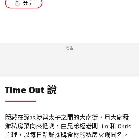
分享
/5
廣告
Time Out 說
隠藏在深水埗與太子之間的大南街，月大廚發
辦私房菜向來低調，
由兄弟檔老闆
Jim
和
Chris
主理，
以每日新鮮採購食材的私房火鍋聞名，