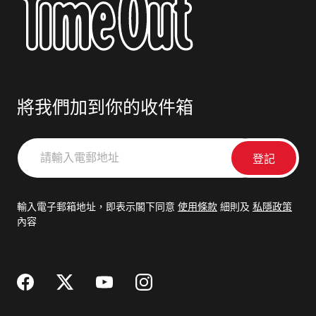
將我們加到你的收件箱
請
輸
入
電
輸入電子郵箱地址，即表示閣下同意
使用條款
細則及
私隱政策
郵
內容
地
址