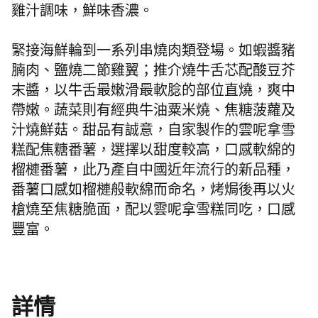
雞汁調味，鮮味香濃。
緊接海鮮輪到一系列串燒肉類登場。如
蝦醬豬
腩肉、鹽燒二節雞翼；推介燒牛舌芯配酸豆芥
末醬，以牛舌最嫩滑最軟腍的部位直燒，爽中
帶嫩
。蔬菜則有
經典牛油粟米燒、焦糖菠蘿及
汁燒鮮菇。甜品有誠意，自家製作的雲呢拿雪
糕配焦糖番薯，選擇以甜度較高，口感軟綿的
榴槤番薯，此乃產自中國近年流行的新品種，
番薯口感如榴槤般軟綿而命名，烤焗後再以火
槍燒至焦糖脆面，配以雲呢拿雪糕同吃，口感
豐富。
詳情