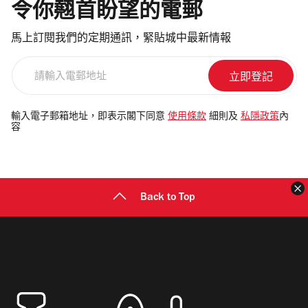
令你翹首盼望的電郵
馬上訂閱我們的定期通訊，緊貼城中最新情報
請
輸
入
電
輸入電子郵箱地址，即表示閣下同意
使用條款
細則及
私隱政策
內
容
郵
地
址
Back to Top